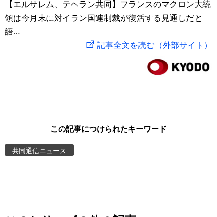
【エルサレム、テヘラン共同】フランスのマクロン大統
スポーツ・東京2020
文化
動画/Live
領は今月末に対イラン国連制裁が復活する見通しだと
語...
科学・技術
Books
記事全文を読む（外部サイト）
暮らし
Cinema
スポーツ・東京2020
Topics
Images
この記事につけられたキーワード
共同通信ニュース
People
東京
お知らせ