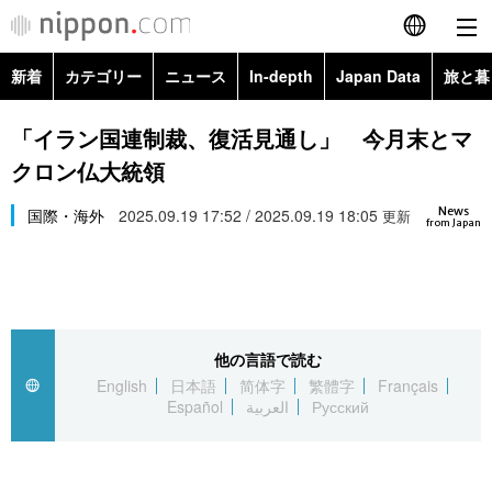
新着
カテゴリー
ニュース
In-depth
Japan Data
旅と暮
English
政治・外交
Topics
「イラン国連制裁、復活見通し」 今月末とマ
简体字
クロン仏大統領
経済・ビジネス
Images
繁體字
カテゴリー
News
国際・海外
2025.09.19 17:52 / 2025.09.19 18:05
更新
from Japan
国際・海外
People
Français
政治・外交
ニュース
社会
東京
Español
経済・ビジネス
トップ
In-depth
文化
お知らせ
العربية
他の言語で読む
English
日本語
简体字
繁體字
Français
国際
アーカイブ
Japan Data
科学・技術
Español
العربية
Русский
Русский
社会
旅と暮らし
暮らし