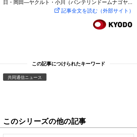
日・岡田―ヤクルト・小川（バンテリンドームナゴヤ...
スポーツ・東京2020
文化
動画/Live
記事全文を読む（外部サイト）
科学・技術
Books
暮らし
Cinema
スポーツ・東京2020
Topics
この記事につけられたキーワード
共同通信ニュース
Images
People
東京
このシリーズの他の記事
お知らせ