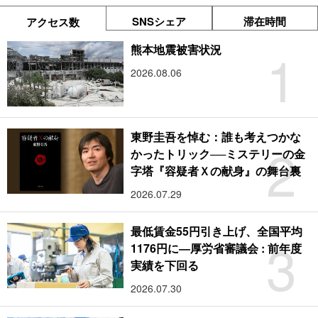
SNSシェア
滞在時間
アクセス数
1
熊本地震被害状況
2026.08.06
東野圭吾を悼む：誰も考えつかな
2
かったトリック──ミステリーの金
字塔『容疑者Ｘの献身』の舞台裏
2026.07.29
最低賃金55円引き上げ、全国平均
3
1176円に―厚労省審議会 : 前年度
実績を下回る
2026.07.30