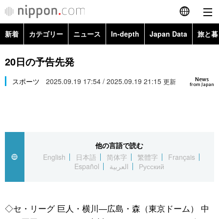
新着
カテゴリー
ニュース
In-depth
Japan Data
旅と暮
English
政治・外交
Topics
20日の予告先発
简体字
News
経済・ビジネス
スポーツ
2025.09.19 17:54 / 2025.09.19 21:15
Images
更新
繁體字
from Japan
カテゴリー
国際・海外
People
Français
政治・外交
ニュース
社会
東京
Español
他の言語で読む
経済・ビジネス
トップ
In-depth
文化
お知らせ
English
日本語
简体字
繁體字
Français
العربية
Español
العربية
Русский
国際
アーカイブ
Japan Data
科学・技術
Русский
社会
旅と暮らし
暮らし
◇セ・リーグ 巨人・横川―広島・森（東京ドーム） 中