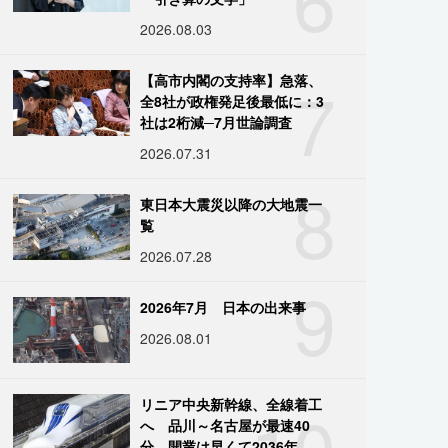
2026.08.03
7
【高市内閣の支持率】急落、
全8社が政権発足後最低に：3
社は2桁減─7月世論調査
2026.07.31
8
東日本大震災以降の大地震一
覧
2026.07.28
9
2026年7月 日本の出来事
2026.08.01
10
リニア中央新幹線、全線着工
へ 品川～名古屋が最速40
分、開業は早くて2036年