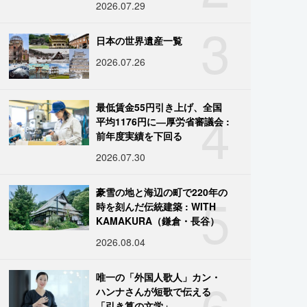
2026.07.29
3
日本の世界遺産一覧
2026.07.26
4
最低賃金55円引き上げ、全国
平均1176円に―厚労省審議会 :
前年度実績を下回る
2026.07.30
5
豪雪の地と海辺の町で220年の
時を刻んだ伝統建築 : WITH
KAMAKURA（鎌倉・長谷）
2026.08.04
6
唯一の「外国人歌人」カン・
ハンナさんが短歌で伝える
「引き算の文学」