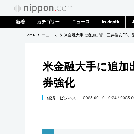
新着
カテゴリー
ニュース
In-depth
J
政治・外交
トップ
Home
ニュース
米金融大手に追加出資 三井住友FG、
経済・ビジネス
アーカイブ
米金融大手に追加
国際
券強化
社会
文化
経済・ビジネス
2025.09.19 19:24 / 2025.
科学・技術
暮らし