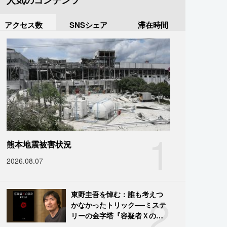
人気のコンテンツ
アクセス数
SNSシェア
滞在時間
1
熊本地震被害状況
2026.08.07
2
東野圭吾を悼む：誰も考えつ
かなかったトリック──ミステ
リーの金字塔『容疑者Ｘの献
身』の舞台裏