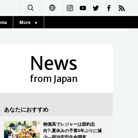
ema
More
English
Topics
简体字
Images
News
繁體字
People
Français
from Japan
東京
Español
お知らせ
العربية
あなたにおすすめ
Русский
物価高でレジャーは節約志
向?:夏休みの予算5年ぶりに減
少―明治安田生命調査