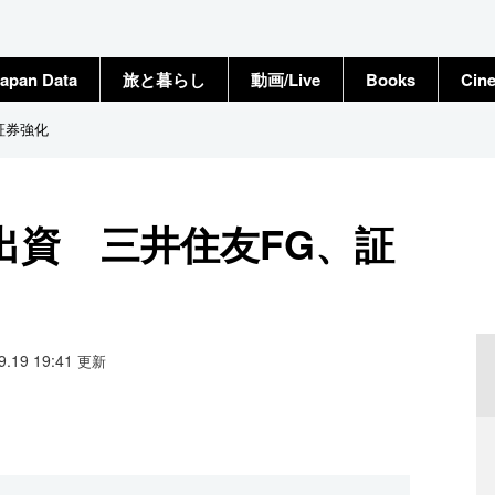
apan Data
旅と暮らし
動画/Live
Books
Cin
証券強化
出資 三井住友FG、証
09.19 19:41
更新