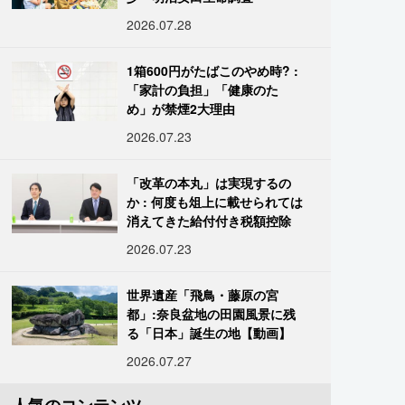
2026.07.28
1箱600円がたばこのやめ時? :
「家計の負担」「健康のた
め」が禁煙2大理由
2026.07.23
「改革の本丸」は実現するの
か : 何度も俎上に載せられては
消えてきた給付付き税額控除
2026.07.23
世界遺産「飛鳥・藤原の宮
都」:奈良盆地の田園風景に残
る「日本」誕生の地【動画】
2026.07.27