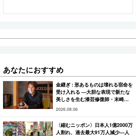
公式SNS
あなたにおすすめ
金継ぎ : 形あるものは壊れる宿命を
受け入れる ―大胆な表現で新たな
美しさを生む漆芸修復師・末崎広
樹
2026.08.06
〈縮むニッポン〉日本人1億2000万
人割れ、過去最大91万人減少―人