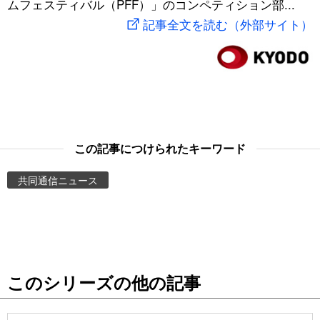
ムフェスティバル（PFF）」のコンペティション部...
スポーツ・東京2020
文化
動画/Live
記事全文を読む（外部サイト）
科学・技術
Books
暮らし
Cinema
スポーツ・東京2020
Topics
この記事につけられたキーワード
共同通信ニュース
Images
People
東京
このシリーズの他の記事
お知らせ