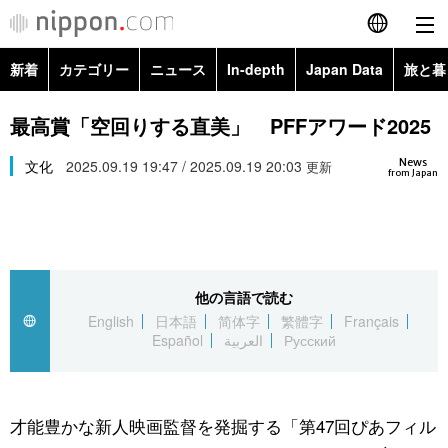
新着
カテゴリー
ニュース
In-depth
Japan Data
旅と暮
English
政治・外交
Topics
最高賞「空回りする直美」 PFFアワード2025
简体字
News
経済・ビジネス
文化
2025.09.19 19:47 / 2025.09.19 20:03
Images
更新
繁體字
from Japan
カテゴリー
国際・海外
People
Français
政治・外交
ニュース
社会
東京
Español
他の言語で読む
経済・ビジネス
トップ
In-depth
文化
お知らせ
English
日本語
简体字
繁體字
Français
العربية
Español
العربية
Русский
国際
アーカイブ
Japan Data
科学・技術
Русский
社会
旅と暮らし
暮らし
才能豊かな新人映画監督を発掘する「第47回ぴあフィル