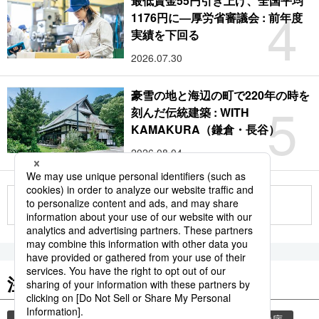
最低賃金55円引き上げ、全国平均
4
1176円に―厚労省審議会 : 前年度
実績を下回る
2026.07.30
豪雪の地と海辺の町で220年の時を
5
刻んだ伝統建築 : WITH
KAMAKURA（鎌倉・長谷）
2026.08.04
もっと見る
注目のキーワード