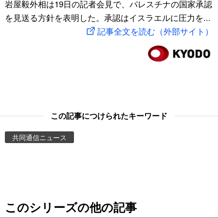
岩屋毅外相は19日の記者会見で、パレスチナの国家承認
スポーツ・東京2020
文化
動画/Live
を見送る方針を表明した。承認はイスラエルに圧力を...
記事全文を読む（外部サイト）
科学・技術
Books
暮らし
Cinema
スポーツ・東京2020
Topics
この記事につけられたキーワード
Images
共同通信ニュース
People
東京
このシリーズの他の記事
お知らせ