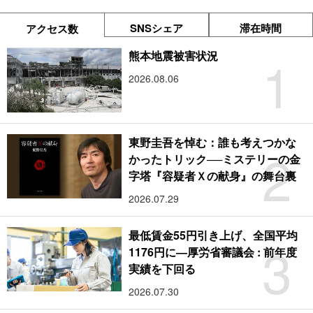
SNSシェア
滞在時間
アクセス数
1
熊本地震被害状況
2026.08.06
東野圭吾を悼む：誰も考えつかな
2
かったトリック──ミステリーの金
字塔『容疑者Ｘの献身』の舞台裏
2026.07.29
最低賃金55円引き上げ、全国平均
3
1176円に―厚労省審議会 : 前年度
実績を下回る
2026.07.30