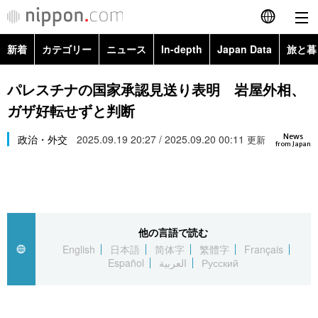
新着
カテゴリー
ニュース
In-depth
Japan Data
旅と暮
English
政治・外交
Topics
パレスチナの国家承認見送り表明 岩屋外相、
简体字
ガザ好転せずと判断
経済・ビジネス
Images
繁體字
カテゴリー
News
政治・外交
2025.09.19 20:27 / 2025.09.20 00:11
更新
from Japan
国際・海外
People
Français
政治・外交
ニュース
社会
東京
Español
経済・ビジネス
トップ
In-depth
文化
お知らせ
العربية
他の言語で読む
English
日本語
简体字
繁體字
Français
国際
アーカイブ
Japan Data
科学・技術
Español
العربية
Русский
Русский
社会
旅と暮らし
暮らし