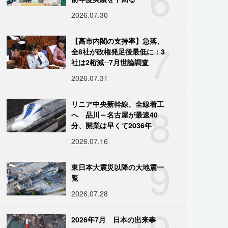
2026.07.30
7
【高市内閣の支持率】急落、
全8社が政権発足後最低に：3
社は2桁減─7月世論調査
2026.07.31
8
リニア中央新幹線、全線着工
へ 品川～名古屋が最速40
分、開業は早くて2036年
2026.07.16
9
東日本大震災以降の大地震一
覧
2026.07.28
10
2026年7月 日本の出来事