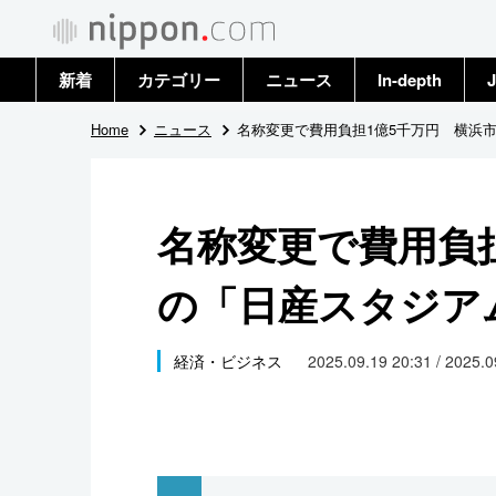
新着
カテゴリー
ニュース
In-depth
J
政治・外交
トップ
Home
ニュース
名称変更で費用負担1億5千万円 横浜
経済・ビジネス
アーカイブ
名称変更で費用負
国際
の「日産スタジア
社会
文化
経済・ビジネス
2025.09.19 20:31 / 2025.
科学・技術
暮らし