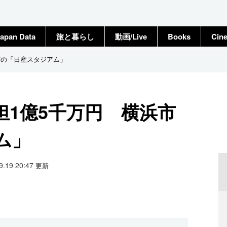
apan Data
旅と暮らし
動画/Live
Books
Cin
市の「日産スタジアム」
担1億5千万円 横浜市
ム」
09.19 20:47
更新