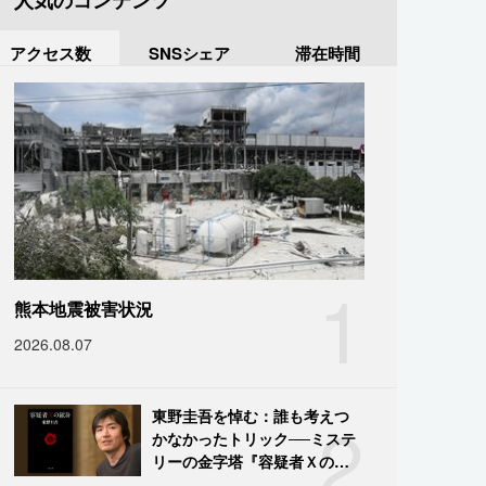
人気のコンテンツ
アクセス数
SNSシェア
滞在時間
1
熊本地震被害状況
2026.08.07
2
東野圭吾を悼む：誰も考えつ
かなかったトリック──ミステ
リーの金字塔『容疑者Ｘの献
身』の舞台裏