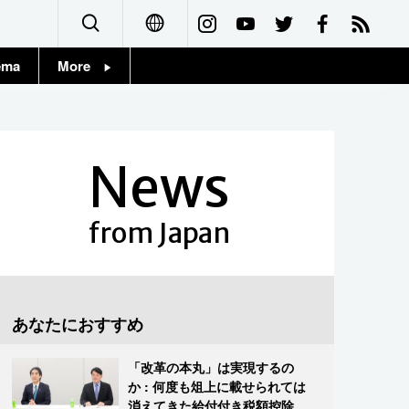
ema
More
English
Topics
简体字
Images
News
繁體字
People
Français
from Japan
東京
Español
お知らせ
العربية
あなたにおすすめ
Русский
「改革の本丸」は実現するの
か : 何度も俎上に載せられては
消えてきた給付付き税額控除