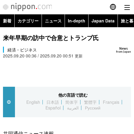
新着
カテゴリー
ニュース
In-depth
Japan Data
旅と暮
English
政治・外交
Topics
来年早期の訪中で合意とトランプ氏
简体字
News
経済・ビジネス
経済・ビジネス
Images
繁體字
from Japan
2025.09.20 00:36 / 2025.09.20 00:51
更新
カテゴリー
国際・海外
People
Français
政治・外交
ニュース
社会
東京
Español
経済・ビジネス
トップ
In-depth
他の言語で読む
文化
お知らせ
العربية
English
日本語
简体字
繁體字
Français
Español
العربية
Русский
国際
アーカイブ
Japan Data
科学・技術
Русский
社会
旅と暮らし
暮らし
共同通信ニュース速報