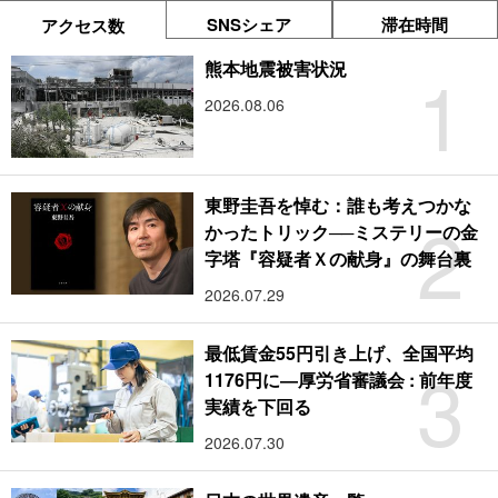
SNSシェア
滞在時間
アクセス数
1
熊本地震被害状況
2026.08.06
東野圭吾を悼む：誰も考えつかな
2
かったトリック──ミステリーの金
字塔『容疑者Ｘの献身』の舞台裏
2026.07.29
最低賃金55円引き上げ、全国平均
3
1176円に―厚労省審議会 : 前年度
実績を下回る
2026.07.30