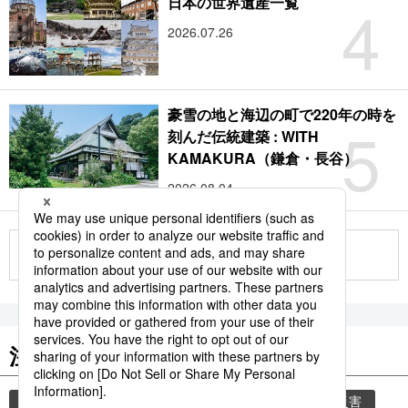
4
日本の世界遺産一覧
2026.07.26
豪雪の地と海辺の町で220年の時を
5
刻んだ伝統建築 : WITH
KAMAKURA（鎌倉・長谷）
2026.08.04
もっと見る
注目のキーワード
共同通信ニュース
気象・災害
気象庁
災害