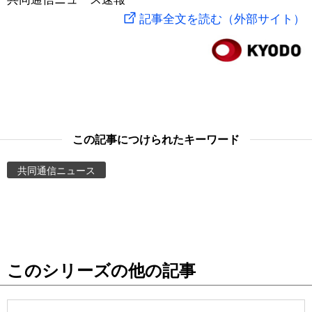
記事全文を読む（外部サイト）
スポーツ・東京2020
文化
動画/Live
科学・技術
Books
暮らし
Cinema
この記事につけられたキーワード
スポーツ・東京2020
Topics
共同通信ニュース
Images
People
東京
このシリーズの他の記事
お知らせ