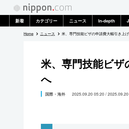
新着
カテゴリー
ニュース
In-depth
J
政治・外交
トップ
Home
ニュース
米、専門技能ビザの申請費大幅引き上げ
経済・ビジネス
アーカイブ
米、専門技能ビザ
国際
へ
社会
文化
国際・海外
2025.09.20 05:20 / 2025.09.2
科学・技術
暮らし