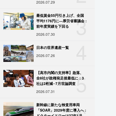
2026.07.29
3
最低賃金55円引き上げ、全国
平均1176円に―厚労省審議会 :
前年度実績を下回る
2026.07.30
4
日本の世界遺産一覧
2026.07.26
5
【高市内閣の支持率】急落、
全8社が政権発足後最低に：3
社は2桁減─7月世論調査
2026.07.31
6
新幹線に新たな検査用車両
「SOAR」2029年度に導入へ :
ドクターイエローは27年1月に