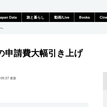
apan Data
旅と暮らし
動画/Live
Books
Cin
へ
の申請費大幅引き上げ
0 05:37
更新