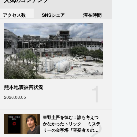
人気のコンテンツ
アクセス数
SNSシェア
滞在時間
1
熊本地震被害状況
2026.08.05
2
東野圭吾を悼む：誰も考えつ
かなかったトリック──ミステ
リーの金字塔『容疑者Ｘの献
身』の舞台裏