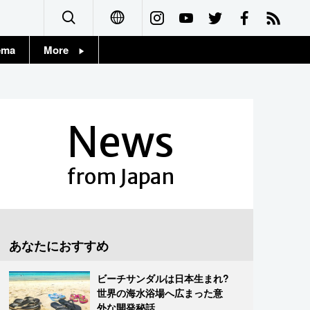
ema
More
English
Topics
简体字
Images
News
繁體字
People
Français
from Japan
東京
Español
お知らせ
العربية
あなたにおすすめ
Русский
ビーチサンダルは日本生まれ?
世界の海水浴場へ広まった意
外な開発秘話