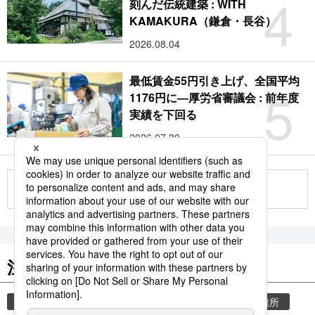
4
刻んだ伝統建築 : WITH
KAMAKURA（鎌倉・長谷）
2026.08.04
最低賃金55円引き上げ、全国平均
5
1176円に―厚労省審議会 : 前年度
実績を下回る
2026.07.30
もっと見る
注目のキーワード
共同通信ニュース
気象・災害
災害
避難所