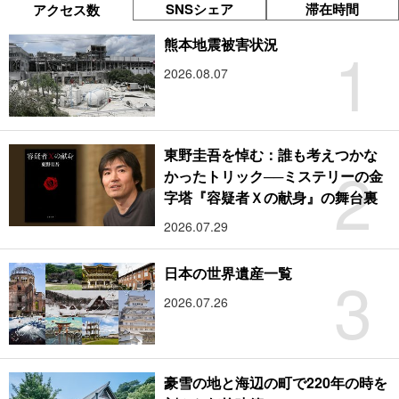
SNSシェア
滞在時間
アクセス数
1
熊本地震被害状況
2026.08.07
東野圭吾を悼む：誰も考えつかな
2
かったトリック──ミステリーの金
字塔『容疑者Ｘの献身』の舞台裏
2026.07.29
3
日本の世界遺産一覧
2026.07.26
豪雪の地と海辺の町で220年の時を