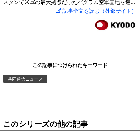
スタンで米軍の最大拠点だったバグラム空軍基地を巡...
スポーツ・東京2020
文化
動画/Live
記事全文を読む（外部サイト）
科学・技術
Books
暮らし
Cinema
スポーツ・東京2020
Topics
この記事につけられたキーワード
共同通信ニュース
Images
People
東京
このシリーズの他の記事
お知らせ