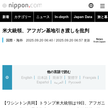
新着
カテゴリー
ニュース
In-depth
Japan Data
旅と暮
English
政治・外交
Topics
米大統領、アフガン基地引き渡しを批判
简体字
News
経済・ビジネス
国際・海外
2025.09.20 06:40 / 2025.09.20 06:57
Images
更新
繁體字
from Japan
カテゴリー
国際・海外
People
Français
政治・外交
ニュース
社会
東京
Español
他の言語で読む
経済・ビジネス
トップ
In-depth
文化
お知らせ
English
日本語
简体字
繁體字
Français
العربية
Español
العربية
Русский
国際
アーカイブ
Japan Data
科学・技術
Русский
社会
旅と暮らし
暮らし
【ワシントン共同】トランプ米大統領は19日、アフガニ