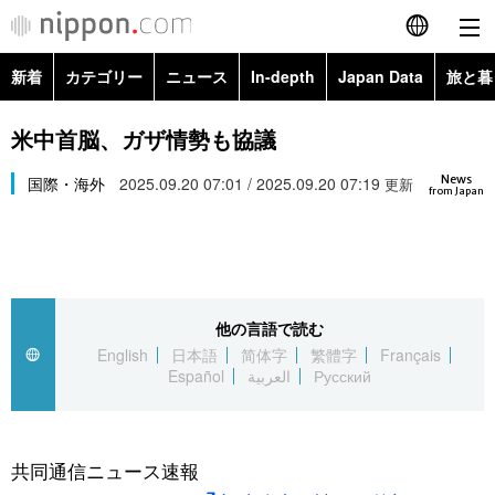
新着
カテゴリー
ニュース
In-depth
Japan Data
旅と暮
English
政治・外交
Topics
米中首脳、ガザ情勢も協議
简体字
News
経済・ビジネス
国際・海外
2025.09.20 07:01 / 2025.09.20 07:19
Images
更新
繁體字
from Japan
カテゴリー
国際・海外
People
Français
政治・外交
ニュース
社会
東京
Español
他の言語で読む
経済・ビジネス
トップ
In-depth
文化
お知らせ
English
日本語
简体字
繁體字
Français
العربية
Español
العربية
Русский
国際
アーカイブ
Japan Data
科学・技術
Русский
社会
旅と暮らし
暮らし
共同通信ニュース速報