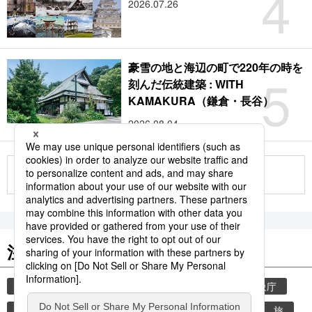
4
2026.07.26
豪雪の地と海辺の町で220年の時を
5
刻んだ伝統建築 : WITH
KAMAKURA（鎌倉・長谷）
2026.08.04
もっと見る
注目のキーワード
共同通信ニュース
気象・災害
災害
気象庁
津波
地震
熊本地震
熊本
観光
旅