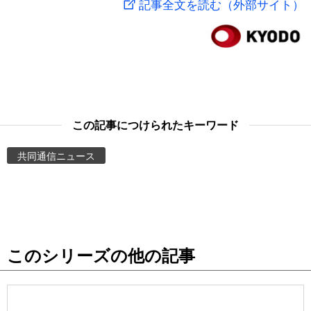
記事全文を読む（外部サイト）
スポーツ・東京2020
文化
動画/Live
科学・技術
Books
暮らし
Cinema
この記事につけられたキーワード
スポーツ・東京2020
Topics
共同通信ニュース
Images
People
このシリーズの他の記事
東京
お知らせ