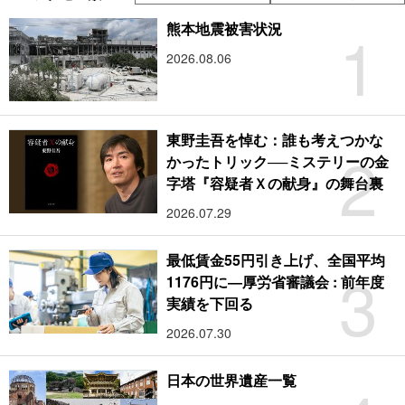
1
熊本地震被害状況
2026.08.06
東野圭吾を悼む：誰も考えつかな
2
かったトリック──ミステリーの金
字塔『容疑者Ｘの献身』の舞台裏
2026.07.29
最低賃金55円引き上げ、全国平均
3
1176円に―厚労省審議会 : 前年度
実績を下回る
2026.07.30
日本の世界遺産一覧