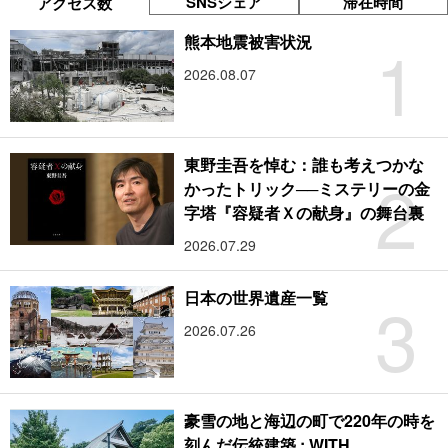
SNSシェア
滞在時間
アクセス数
1
熊本地震被害状況
2026.08.07
東野圭吾を悼む：誰も考えつかな
2
かったトリック──ミステリーの金
字塔『容疑者Ｘの献身』の舞台裏
2026.07.29
3
日本の世界遺産一覧
2026.07.26
豪雪の地と海辺の町で220年の時を
刻んだ伝統建築 : WITH