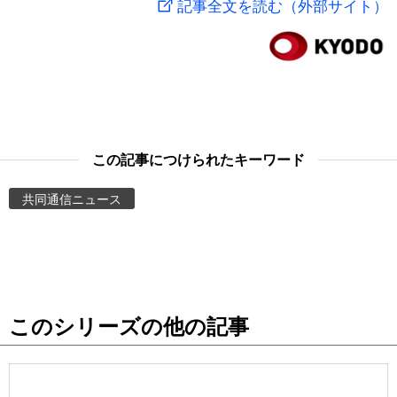
記事全文を読む（外部サイト）
スポーツ・東京2020
文化
動画/Live
科学・技術
Books
暮らし
Cinema
この記事につけられたキーワード
スポーツ・東京2020
Topics
共同通信ニュース
Images
People
このシリーズの他の記事
東京
お知らせ