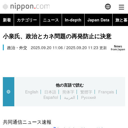
新着
カテゴリー
ニュース
In-depth
Japan Data
旅と暮
English
政治・外交
Topics
小泉氏、政治とカネ問題の再発防止に決意
简体字
News
経済・ビジネス
政治・外交
2025.09.20 11:06 / 2025.09.20 11:23
Images
更新
繁體字
from Japan
カテゴリー
国際・海外
People
Français
政治・外交
ニュース
社会
東京
Español
他の言語で読む
経済・ビジネス
トップ
In-depth
文化
お知らせ
English
日本語
简体字
繁體字
Français
العربية
Español
العربية
Русский
国際
アーカイブ
Japan Data
科学・技術
Русский
社会
旅と暮らし
暮らし
共同通信ニュース速報