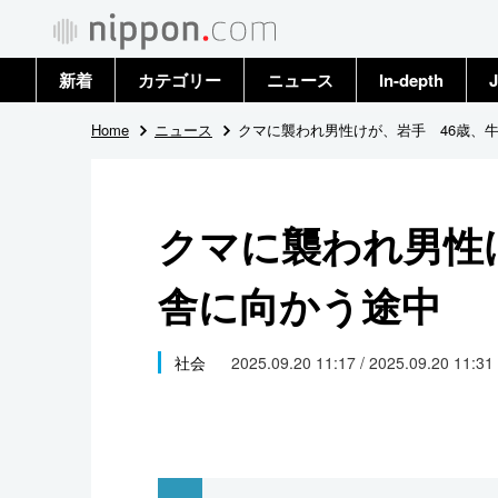
新着
カテゴリー
ニュース
In-depth
J
政治・外交
トップ
Home
ニュース
クマに襲われ男性けが、岩手 46歳、
経済・ビジネス
アーカイブ
クマに襲われ男性
国際
舎に向かう途中
社会
文化
社会
2025.09.20 11:17 / 2025.09.20 11:31
科学・技術
暮らし