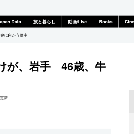
apan Data
旅と暮らし
動画/Live
Books
Cin
牛舎に向かう途中
けが、岩手 46歳、牛
更新