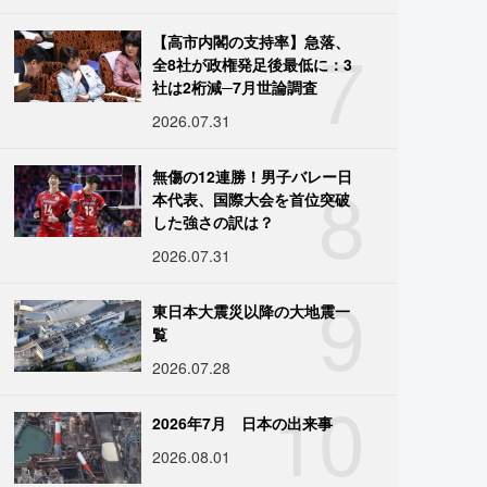
7
【高市内閣の支持率】急落、
全8社が政権発足後最低に：3
社は2桁減─7月世論調査
2026.07.31
8
無傷の12連勝！男子バレー日
本代表、国際大会を首位突破
した強さの訳は？
2026.07.31
9
東日本大震災以降の大地震一
覧
2026.07.28
10
2026年7月 日本の出来事
2026.08.01