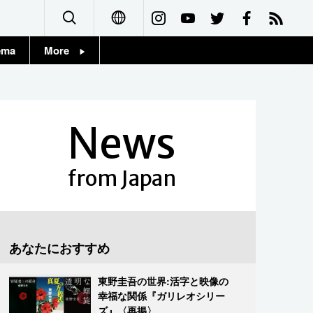
ema
More
English
Topics
简体字
Images
News
繁體字
People
Français
from Japan
東京
Español
お知らせ
العربية
あなたにおすすめ
Русский
東野圭吾の世界:活字と映像の
幸福な関係『ガリレオシリー
ズ』〈再掲〉