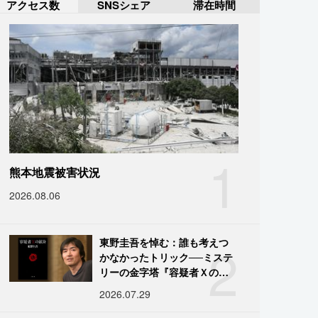
アクセス数
SNSシェア
滞在時間
1
熊本地震被害状況
2026.08.06
2
東野圭吾を悼む：誰も考えつ
かなかったトリック──ミステ
リーの金字塔『容疑者Ｘの献
身』の舞台裏
2026.07.29