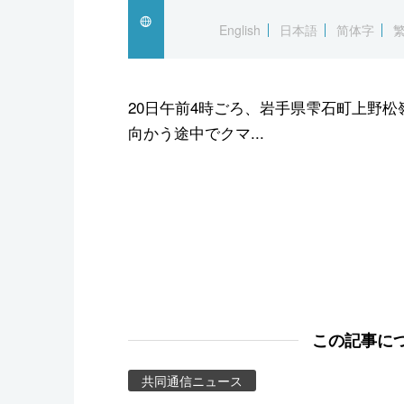
スポーツ・東京2020
English
日本語
简体字
20日午前4時ごろ、岩手県雫石町上野松
向かう途中でクマ...
この記事に
共同通信ニュース