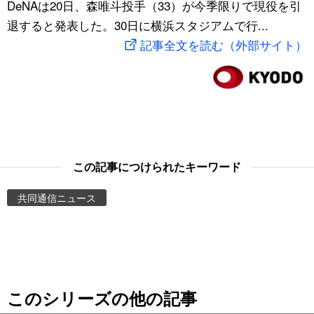
DeNAは20日、森唯斗投手（33）が今季限りで現役を引
スポーツ・東京2020
文化
動画/Live
退すると発表した。30日に横浜スタジアムで行...
記事全文を読む（外部サイト）
科学・技術
Books
暮らし
Cinema
スポーツ・東京2020
Topics
この記事につけられたキーワード
Images
共同通信ニュース
People
東京
このシリーズの他の記事
お知らせ