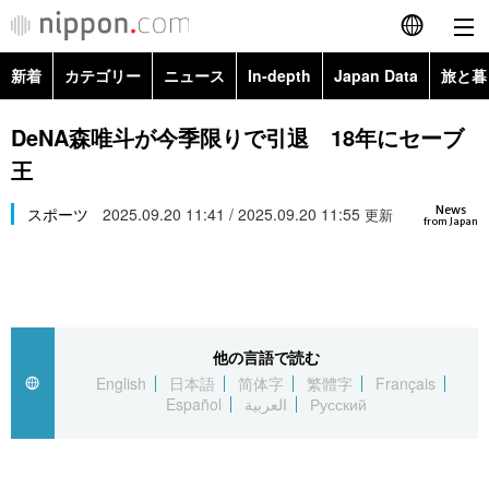
新着
カテゴリー
ニュース
In-depth
Japan Data
旅と暮
English
政治・外交
Topics
DeNA森唯斗が今季限りで引退 18年にセーブ
简体字
王
経済・ビジネス
Images
繁體字
カテゴリー
News
スポーツ
2025.09.20 11:41 / 2025.09.20 11:55
更新
from Japan
国際・海外
People
Français
政治・外交
ニュース
社会
東京
Español
経済・ビジネス
トップ
In-depth
文化
お知らせ
العربية
他の言語で読む
English
日本語
简体字
繁體字
Français
国際
アーカイブ
Japan Data
科学・技術
Español
العربية
Русский
Русский
社会
旅と暮らし
暮らし