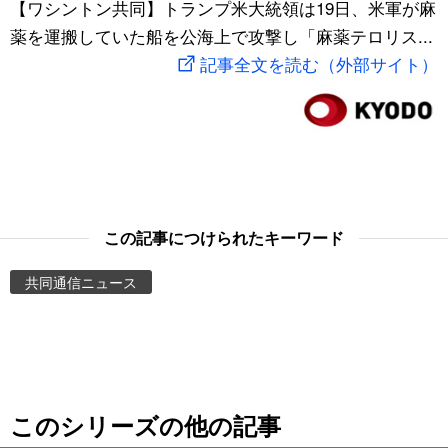
【ワシントン共同】トランプ米大統領は19日、米軍が麻
スポーツ・東京2020
文化
動画/Live
薬を運搬していた船を公海上で攻撃し「麻薬テロリス...
記事全文を読む（外部サイト）
科学・技術
Books
暮らし
Cinema
スポーツ・東京2020
Topics
この記事につけられたキーワード
Images
共同通信ニュース
People
東京
このシリーズの他の記事
お知らせ