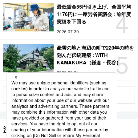
最低賃金55円引き上げ、全国平均
4
1176円に―厚労省審議会 : 前年度
実績を下回る
2026.07.30
豪雪の地と海辺の町で220年の時を
5
刻んだ伝統建築 : WITH
KAMAKURA（鎌倉・長谷）
2026.08.04
もっと見る
注目のキーワード