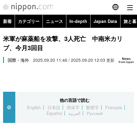
新着
カテゴリー
ニュース
In-depth
Japan Data
旅と暮
English
政治・外交
Topics
米軍が麻薬船を攻撃、3人死亡 中南米カリ
简体字
ブ、今月3回目
経済・ビジネス
Images
繁體字
カテゴリー
News
国際・海外
2025.09.20 11:46 / 2025.09.20 12:03
更新
from Japan
国際・海外
People
Français
政治・外交
ニュース
社会
東京
Español
経済・ビジネス
トップ
In-depth
文化
お知らせ
العربية
他の言語で読む
English
日本語
简体字
繁體字
Français
国際
アーカイブ
Japan Data
科学・技術
Español
العربية
Русский
Русский
社会
旅と暮らし
暮らし