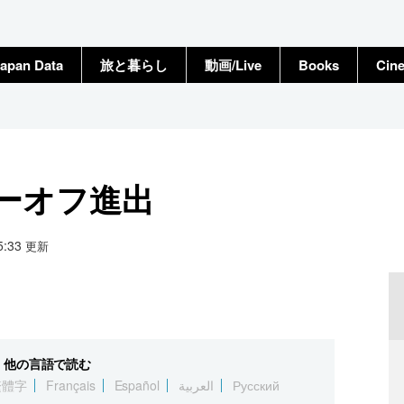
apan Data
旅と暮らし
動画/Live
Books
Cin
ーオフ進出
15:33
更新
他の言語で読む
繁體字
Français
Español
العربية
Русский