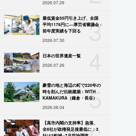
2026.07.29
3
最低賃金55円引き上げ、全国
平均1176円に―厚労省審議会 :
前年度実績を下回る
2026.07.30
4
日本の世界遺産一覧
2026.07.26
5
豪雪の地と海辺の町で220年の
時を刻んだ伝統建築 : WITH
KAMAKURA（鎌倉・長谷）
2026.08.04
6
【高市内閣の支持率】急落、
全8社が政権発足後最低に：3
社は2桁減─7月世論調査