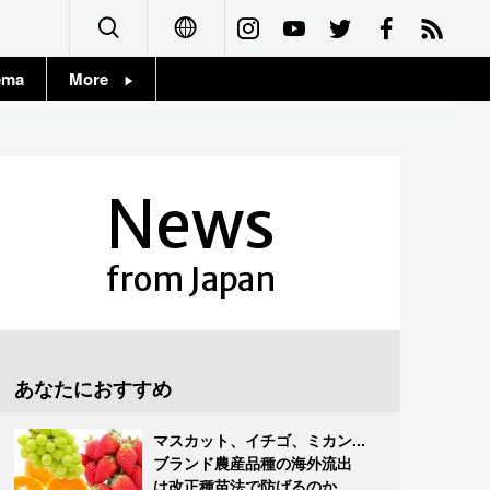
ema
More
English
Topics
简体字
Images
News
繁體字
People
Français
from Japan
東京
Español
お知らせ
العربية
あなたにおすすめ
Русский
マスカット、イチゴ、ミカン...
ブランド農産品種の海外流出
は改正種苗法で防げるのか