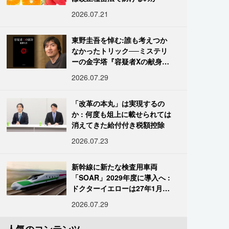
2026.07.21
東野圭吾を悼む:誰も考えつか
なかったトリック──ミステリ
ーの金字塔『容疑者Xの献身』
の舞台裏
2026.07.29
「改革の本丸」は実現するの
か : 何度も俎上に載せられては
消えてきた給付付き税額控除
2026.07.23
新幹線に新たな検査用車両
「SOAR」2029年度に導入へ :
ドクターイエローは27年1月に
引退
2026.07.29