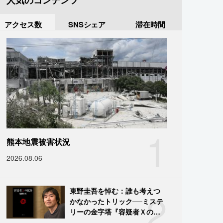
人気のコンテンツ
アクセス数
SNSシェア
滞在時間
1
熊本地震被害状況
2026.08.06
2
東野圭吾を悼む：誰も考えつ
かなかったトリック──ミステ
リーの金字塔『容疑者Ｘの献
身』の舞台裏