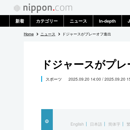
新着
カテゴリー
ニュース
In-depth
J
政治・外交
トップ
Home
ニュース
ドジャースがプレーオフ進出
経済・ビジネス
アーカイブ
ドジャースがプレ
国際
社会
スポーツ
2025.09.20 14:00 / 2025.09.20 
文化
科学・技術
暮らし
English
日本語
简体字