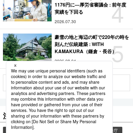
4
1176円に―厚労省審議会 : 前年度
実績を下回る
2026.07.30
豪雪の地と海辺の町で220年の時を
5
刻んだ伝統建築 : WITH
KAMAKURA（鎌倉・長谷）
2026.08.04
もっと見る
注目のキーワード
共同通信ニュース
気象・災害
災害
気象庁