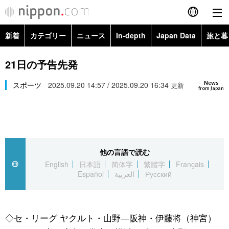
新着
カテゴリー
ニュース
In-depth
Japan Data
旅と暮
English
政治・外交
Topics
21日の予告先発
简体字
News
経済・ビジネス
スポーツ
2025.09.20 14:57 / 2025.09.20 16:34
Images
更新
繁體字
from Japan
カテゴリー
国際・海外
People
Français
政治・外交
ニュース
社会
東京
Español
他の言語で読む
経済・ビジネス
トップ
In-depth
文化
お知らせ
English
日本語
简体字
繁體字
Français
العربية
Español
العربية
Русский
国際
アーカイブ
Japan Data
科学・技術
Русский
社会
旅と暮らし
暮らし
◇セ・リーグ ヤクルト・山野―阪神・伊藤将（神宮）