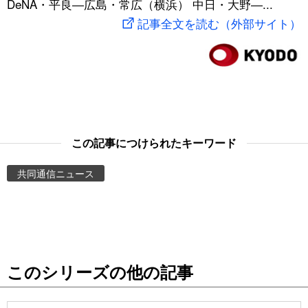
DeNA・平良―広島・常広（横浜） 中日・大野―...
スポーツ・東京2020
文化
動画/Live
記事全文を読む（外部サイト）
科学・技術
Books
暮らし
Cinema
スポーツ・東京2020
Topics
この記事につけられたキーワード
共同通信ニュース
Images
People
東京
このシリーズの他の記事
お知らせ