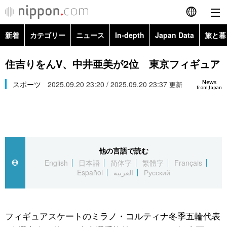
新着
カテゴリー
ニュース
In-depth
Japan Data
旅と暮
English
政治・外交
Topics
住吉りをんV、中井亜美が2位 東京フィギュア
简体字
News
経済・ビジネス
スポーツ
2025.09.20 23:20 / 2025.09.20 23:37
Images
更新
繁體字
from Japan
カテゴリー
国際・海外
People
Français
政治・外交
ニュース
社会
東京
Español
他の言語で読む
経済・ビジネス
トップ
In-depth
文化
お知らせ
English
日本語
简体字
繁體字
Français
العربية
Español
العربية
Русский
国際
アーカイブ
Japan Data
科学・技術
Русский
社会
旅と暮らし
暮らし
フィギュアスケートのミラノ・コルティナ冬季五輪代表