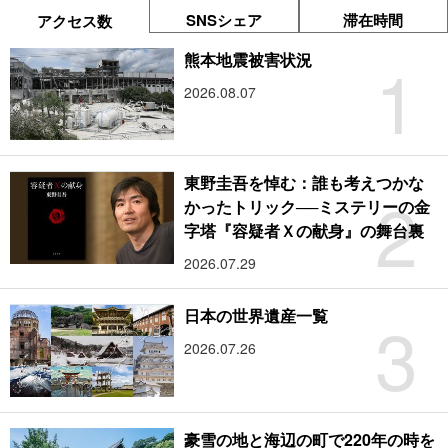
SNSシェア
滞在時間
アクセス数
1
熊本地震被害状況
2026.08.07
東野圭吾を悼む：誰も考えつかな
2
かったトリック──ミステリーの金
字塔『容疑者Ｘの献身』の舞台裏
2026.07.29
3
日本の世界遺産一覧
2026.07.26
豪雪の地と海辺の町で220年の時を