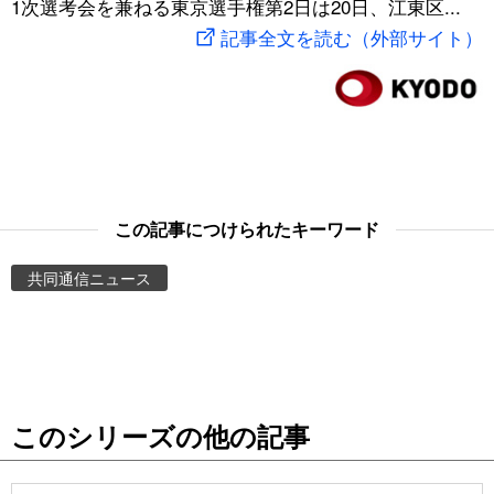
1次選考会を兼ねる東京選手権第2日は20日、江東区...
スポーツ・東京2020
文化
動画/Live
記事全文を読む（外部サイト）
科学・技術
Books
暮らし
Cinema
スポーツ・東京2020
Topics
この記事につけられたキーワード
共同通信ニュース
Images
People
東京
このシリーズの他の記事
お知らせ