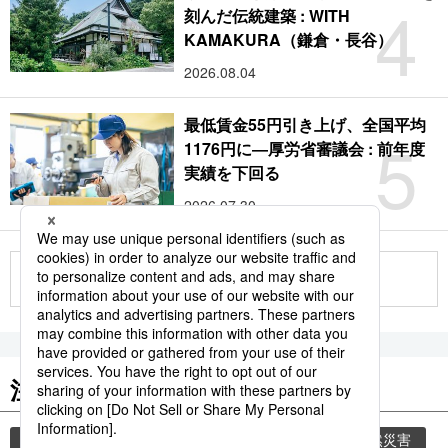
4
刻んだ伝統建築 : WITH
KAMAKURA（鎌倉・長谷）
2026.08.04
最低賃金55円引き上げ、全国平均
5
1176円に―厚労省審議会 : 前年度
実績を下回る
2026.07.30
もっと見る
注目のキーワード
共同通信ニュース
気象・災害
災害
自然災害