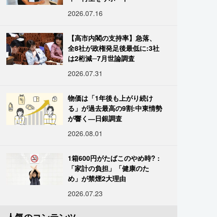
2026.07.16
【高市内閣の支持率】急落、
全8社が政権発足後最低に:3社
は2桁減─7月世論調査
2026.07.31
物価は「1年後も上がり続け
る」が過去最高の9割:中東情勢
が響く―日銀調査
2026.08.01
1箱600円がたばこのやめ時? :
「家計の負担」「健康のた
め」が禁煙2大理由
2026.07.23