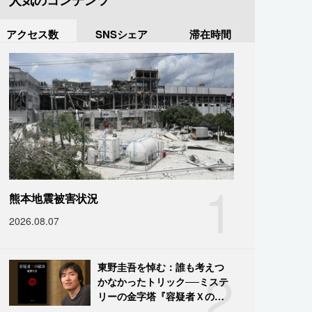
人気のコンテンツ
アクセス数
SNSシェア
滞在時間
1
熊本地震被害状況
2026.08.07
2
東野圭吾を悼む：誰も考えつ
かなかったトリック──ミステ
リーの金字塔『容疑者Ｘの献
身』の舞台裏