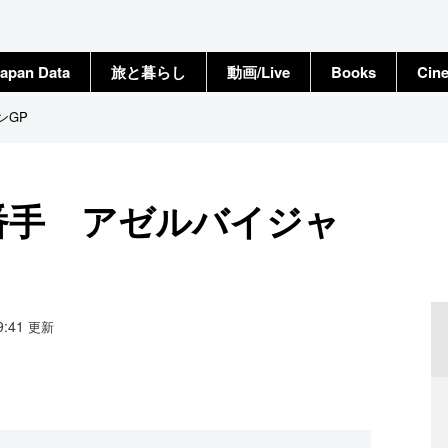
apan Data
旅と暮らし
動画/Live
Books
Cin
ンGP
番手 アゼルバイジャ
09:41
更新