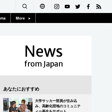
ema
More
English
Topics
简体字
Images
News
繁體字
People
Français
from Japan
東京
Español
お知らせ
العربية
あなたにおすすめ
Русский
大学サッカー部員が住み込
み、高齢化団地のコミュニテ
ィー再生をサポート