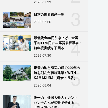
2026.07.29
3
日本の世界遺産一覧
2026.07.26
4
最低賃金55円引き上げ、全国
平均1176円に―厚労省審議会 :
前年度実績を下回る
2026.07.30
5
豪雪の地と海辺の町で220年の
時を刻んだ伝統建築 : WITH
KAMAKURA（鎌倉・長谷）
2026.08.04
6
唯一の「外国人歌人」カン・
ハンナさんが短歌で伝える
「引き算の文学」