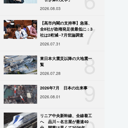
2026.08.03
7
【高市内閣の支持率】急落、
全8社が政権発足後最低に：3
社は2桁減─7月世論調査
2026.07.31
8
東日本大震災以降の大地震一
覧
2026.07.28
9
2026年7月 日本の出来事
2026.08.01
10
リニア中央新幹線、全線着工
へ 品川～名古屋が最速40
分、開業は早くて2036年