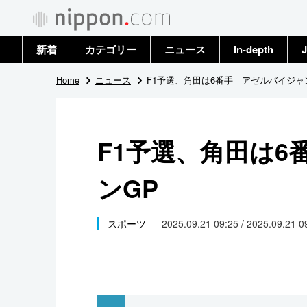
新着
カテゴリー
ニュース
In-depth
J
政治・外交
トップ
Home
ニュース
F1予選、角田は6番手 アゼルバイジャ
経済・ビジネス
アーカイブ
F1予選、角田は6
国際
ンGP
社会
文化
スポーツ
2025.09.21 09:25 / 2025.09.21 
科学・技術
暮らし