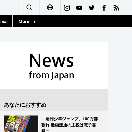
ema
More
English
Topics
简体字
Images
News
繁體字
People
Français
from Japan
東京
Español
お知らせ
العربية
あなたにおすすめ
Русский
「週刊少年ジャンプ」100万部
割れ 漫画流通の主役は電子書
籍に