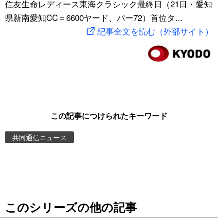
住友生命レディース東海クラシック最終日（21日・愛知
スポーツ・東京2020
文化
動画/Live
県新南愛知CC＝6600ヤード、パー72）首位タ...
記事全文を読む（外部サイト）
科学・技術
Books
暮らし
Cinema
スポーツ・東京2020
Topics
この記事につけられたキーワード
Images
共同通信ニュース
People
東京
このシリーズの他の記事
お知らせ