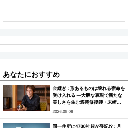
公式SNS
あなたにおすすめ
金継ぎ : 形あるものは壊れる宿命を
受け入れる ―大胆な表現で新たな
美しさを生む漆芸修復師・末崎広
樹
2026.08.06
同一住所に4700社超が登記!? : 月