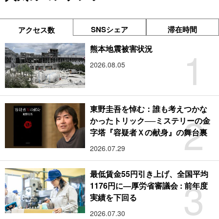
SNSシェア
滞在時間
アクセス数
1
熊本地震被害状況
2026.08.05
東野圭吾を悼む：誰も考えつかな
2
かったトリック──ミステリーの金
字塔『容疑者Ｘの献身』の舞台裏
2026.07.29
最低賃金55円引き上げ、全国平均
3
1176円に―厚労省審議会 : 前年度
実績を下回る
2026.07.30