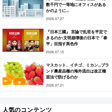
数千円で一等地にオフィスがある
かのように...
2026.07.27
『日本三國』 言論で乱世を平定で
きるのか:文明崩壊後の日本で「泰
平」目指す異色作
2026.07.15
マスカット、イチゴ、ミカン...ブラ
ンド農産品種の海外流出は改正種
苗法で防げるのか
2026.07.21
人気のコンテンツ