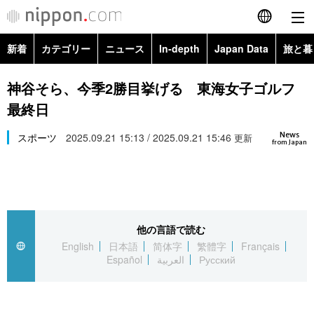
新着
カテゴリー
ニュース
In-depth
Japan Data
旅と暮
English
政治・外交
Topics
神谷そら、今季2勝目挙げる 東海女子ゴルフ
简体字
最終日
経済・ビジネス
Images
繁體字
カテゴリー
News
スポーツ
2025.09.21 15:13 / 2025.09.21 15:46
更新
from Japan
国際・海外
People
Français
政治・外交
ニュース
社会
東京
Español
経済・ビジネス
トップ
In-depth
文化
お知らせ
العربية
他の言語で読む
English
日本語
简体字
繁體字
Français
国際
アーカイブ
Japan Data
科学・技術
Español
العربية
Русский
Русский
社会
旅と暮らし
暮らし