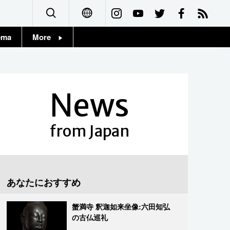
ema
More
English
Topics
简体字
Images
News
繁體字
People
Français
from Japan
東京
Español
お知らせ
العربية
あなたにおすすめ
Русский
蟹満寺 釈迦如来坐像:六田知弘
の古仏巡礼