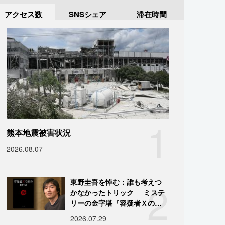
アクセス数
SNSシェア
滞在時間
1
熊本地震被害状況
2026.08.07
2
東野圭吾を悼む：誰も考えつ
かなかったトリック──ミステ
リーの金字塔『容疑者Ｘの献
身』の舞台裏
2026.07.29