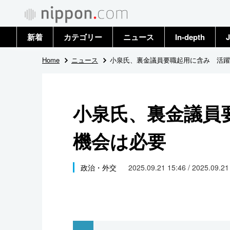
新着
カテゴリー
ニュース
In-depth
J
政治・外交
トップ
Home
ニュース
小泉氏、裏金議員要職起用に含み 活躍
経済・ビジネス
アーカイブ
小泉氏、裏金議員
国際
機会は必要
社会
文化
政治・外交
2025.09.21 15:46 / 2025.09.2
科学・技術
暮らし