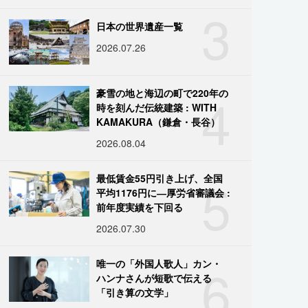
3
日本の世界遺産一覧
2026.07.26
4
豪雪の地と海辺の町で220年の
時を刻んだ伝統建築 : WITH
KAMAKURA（鎌倉・長谷）
2026.08.04
5
最低賃金55円引き上げ、全国
平均1176円に―厚労省審議会 :
前年度実績を下回る
2026.07.30
6
唯一の「外国人歌人」カン・
ハンナさんが短歌で伝える
「引き算の文学」