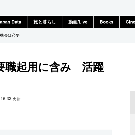
apan Data
旅と暮らし
動画/Live
Books
Cin
機会は必要
要職起用に含み 活躍
1 16:33
更新