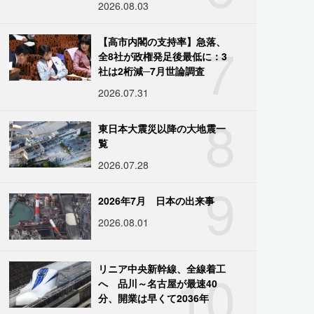
2026.08.03
7
【高市内閣の支持率】急落、
全8社が政権発足後最低に：3
社は2桁減─7月世論調査
2026.07.31
8
東日本大震災以降の大地震一
覧
2026.07.28
9
2026年7月 日本の出来事
2026.08.01
10
リニア中央新幹線、全線着工
へ 品川～名古屋が最速40
分、開業は早くて2036年