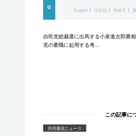
スポーツ・東京2020
English
日本語
简体字
自民党総裁選に出馬する小泉進次郎農相
党の要職に起用する考...
この記事に
共同通信ニュース