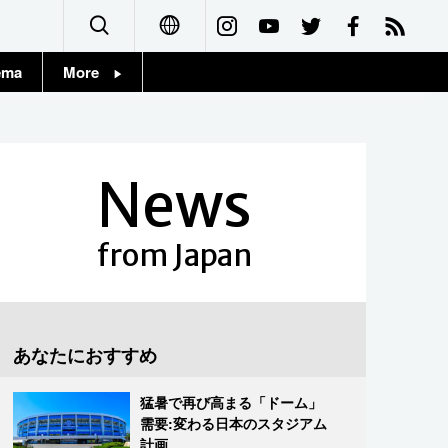
ema
More
English
Topics
简体字
Images
News
繁體字
People
Français
from Japan
東京
Español
お知らせ
العربية
あなたにおすすめ
Русский
猛暑で再び高まる「ドーム」
需要:変わる日本のスタジアム
計画