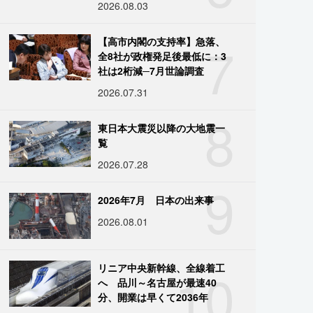
2026.08.03
7
【高市内閣の支持率】急落、
全8社が政権発足後最低に：3
社は2桁減─7月世論調査
2026.07.31
8
東日本大震災以降の大地震一
覧
2026.07.28
9
2026年7月 日本の出来事
2026.08.01
10
リニア中央新幹線、全線着工
へ 品川～名古屋が最速40
分、開業は早くて2036年