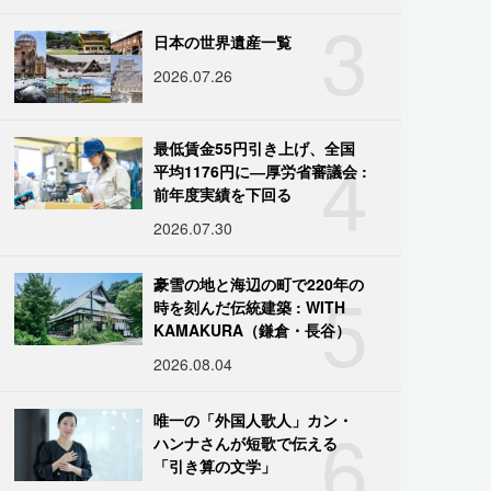
3
日本の世界遺産一覧
2026.07.26
4
最低賃金55円引き上げ、全国
平均1176円に―厚労省審議会 :
前年度実績を下回る
2026.07.30
5
豪雪の地と海辺の町で220年の
時を刻んだ伝統建築 : WITH
KAMAKURA（鎌倉・長谷）
2026.08.04
6
唯一の「外国人歌人」カン・
ハンナさんが短歌で伝える
「引き算の文学」