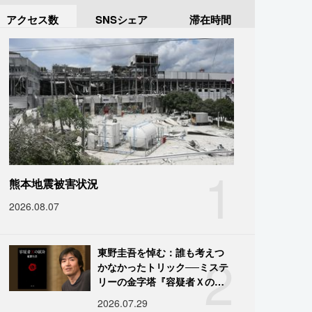
アクセス数
SNSシェア
滞在時間
1
熊本地震被害状況
2026.08.07
2
東野圭吾を悼む：誰も考えつ
かなかったトリック──ミステ
リーの金字塔『容疑者Ｘの献
身』の舞台裏
2026.07.29