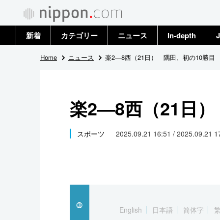
新着
カテゴリー
ニュース
In-depth
J
政治・外交
トップ
Home
ニュース
楽2―8西（21日） 隅田、初の10勝目
経済・ビジネス
アーカイブ
楽2―8西（21日
国際
社会
スポーツ
2025.09.21 16:51 / 2025.09.21 
文化
科学・技術
暮らし
English
日本語
简体字