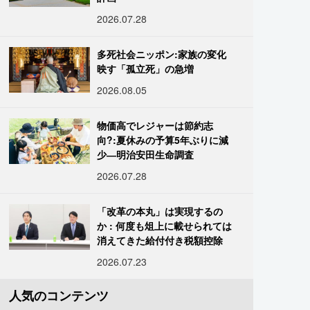
2026.07.28
多死社会ニッポン:家族の変化
映す「孤立死」の急増
2026.08.05
物価高でレジャーは節約志
向?:夏休みの予算5年ぶりに減
少―明治安田生命調査
2026.07.28
「改革の本丸」は実現するの
か : 何度も俎上に載せられては
消えてきた給付付き税額控除
2026.07.23
人気のコンテンツ