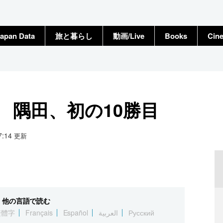
apan Data
旅と暮らし
動画/Live
Books
Cin
） 隅田、初の10勝目
17:14
更新
他の言語で読む
繁體字
Français
Español
العربية
Русский