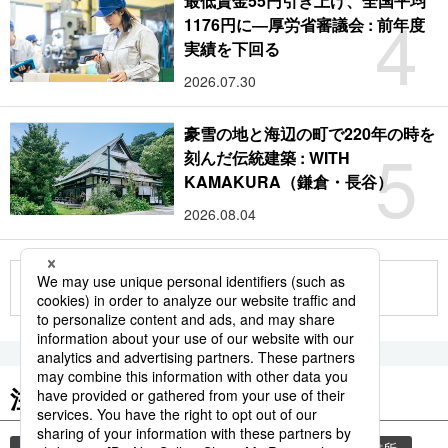
最低賃金55円引き上げ、全国平均
4
1176円に―厚労省審議会 : 前年度
実績を下回る
2026.07.30
豪雪の地と海辺の町で220年の時を
5
刻んだ伝統建築 : WITH
KAMAKURA（鎌倉・長谷）
2026.08.04
もっと見る
注目のキーワード