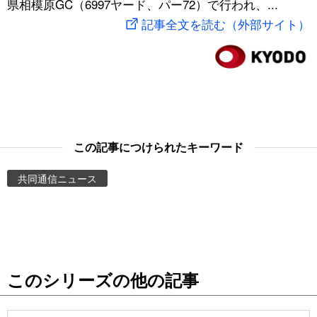
県相模原GC（6997ヤード、パー72）で行われ、...
スポーツ・東京2020
文化
動画/Live
記事全文を読む（外部サイト）
科学・技術
Books
暮らし
Cinema
スポーツ・東京2020
Topics
この記事につけられたキーワード
共同通信ニュース
Images
People
東京
このシリーズの他の記事
お知らせ