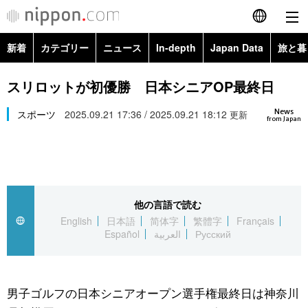
新着
カテゴリー
ニュース
In-depth
Japan Data
旅と暮
English
政治・外交
Topics
スリロットが初優勝 日本シニアOP最終日
简体字
News
経済・ビジネス
スポーツ
2025.09.21 17:36 / 2025.09.21 18:12
Images
更新
繁體字
from Japan
カテゴリー
国際・海外
People
Français
政治・外交
ニュース
社会
東京
Español
他の言語で読む
経済・ビジネス
トップ
In-depth
文化
お知らせ
English
日本語
简体字
繁體字
Français
العربية
Español
العربية
Русский
国際
アーカイブ
Japan Data
科学・技術
Русский
社会
旅と暮らし
暮らし
男子ゴルフの日本シニアオープン選手権最終日は神奈川