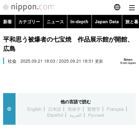
新着
カテゴリー
ニュース
In-depth
Japan Data
旅と暮
English
政治・外交
Topics
平和思う被爆者の七宝焼 作品展示館が開館、
简体字
広島
経済・ビジネス
Images
繁體字
カテゴリー
News
社会
2025.09.21 18:03 / 2025.09.21 18:51
更新
from Japan
国際・海外
People
Français
政治・外交
ニュース
社会
東京
Español
経済・ビジネス
トップ
In-depth
文化
お知らせ
العربية
他の言語で読む
English
日本語
简体字
繁體字
Français
国際
アーカイブ
Japan Data
科学・技術
Español
العربية
Русский
Русский
社会
旅と暮らし
暮らし