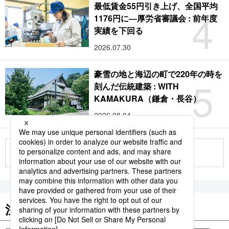
最低賃金55円引き上げ、全国平均
4
1176円に―厚労省審議会 : 前年度
実績を下回る
2026.07.30
豪雪の地と海辺の町で220年の時を
5
刻んだ伝統建築 : WITH
KAMAKURA（鎌倉・長谷）
2026.08.04
もっと見る
注目のキーワード