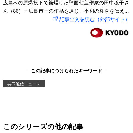
広島への原爆投下で被爆した壁面七宝作家の田中稔子さ
スポーツ・東京2020
文化
動画/Live
ん（86）＝広島市＝の作品を通じ、平和の尊さを伝え...
記事全文を読む（外部サイト）
科学・技術
Books
暮らし
Cinema
スポーツ・東京2020
Topics
この記事につけられたキーワード
Images
共同通信ニュース
People
東京
このシリーズの他の記事
お知らせ