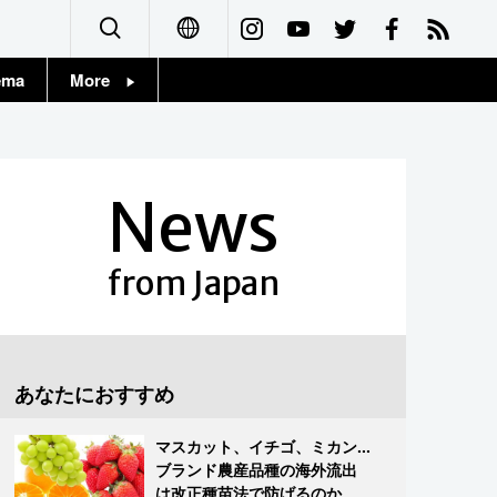
ema
More
English
Topics
简体字
Images
News
繁體字
People
Français
from Japan
東京
Español
お知らせ
العربية
あなたにおすすめ
Русский
マスカット、イチゴ、ミカン...
ブランド農産品種の海外流出
は改正種苗法で防げるのか