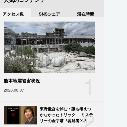
人気のコンテンツ
アクセス数
SNSシェア
滞在時間
1
熊本地震被害状況
2026.08.07
2
東野圭吾を悼む：誰も考えつ
かなかったトリック──ミステ
リーの金字塔『容疑者Ｘの献
身』の舞台裏