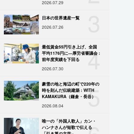
2026.07.29
3
日本の世界遺産一覧
2026.07.26
4
最低賃金55円引き上げ、全国
平均1176円に―厚労省審議会 :
前年度実績を下回る
2026.07.30
5
豪雪の地と海辺の町で220年の
時を刻んだ伝統建築 : WITH
KAMAKURA（鎌倉・長谷）
2026.08.04
6
唯一の「外国人歌人」カン・
ハンナさんが短歌で伝える
「引き算の文学」