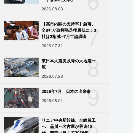
2026.08.03
7
【高市内閣の支持率】急落、
全8社が政権発足後最低に：3
社は2桁減─7月世論調査
2026.07.31
8
東日本大震災以降の大地震一
覧
2026.07.28
9
2026年7月 日本の出来事
2026.08.01
10
リニア中央新幹線、全線着工
へ 品川～名古屋が最速40
分、開業は早くて2036年