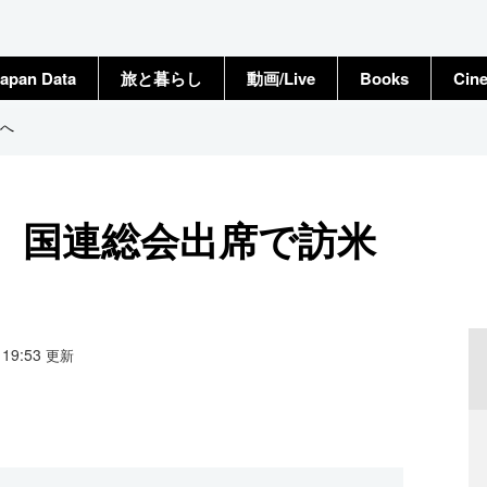
apan Data
旅と暮らし
動画/Live
Books
Cin
へ
、国連総会出席で訪米
1 19:53
更新