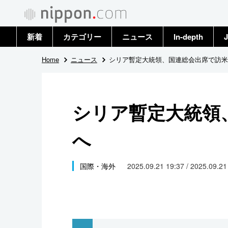
新着
カテゴリー
ニュース
In-depth
J
政治・外交
トップ
Home
ニュース
シリア暫定大統領、国連総会出席で訪米
経済・ビジネス
アーカイブ
シリア暫定大統領
国際
へ
社会
文化
国際・海外
2025.09.21 19:37 / 2025.09.2
科学・技術
暮らし