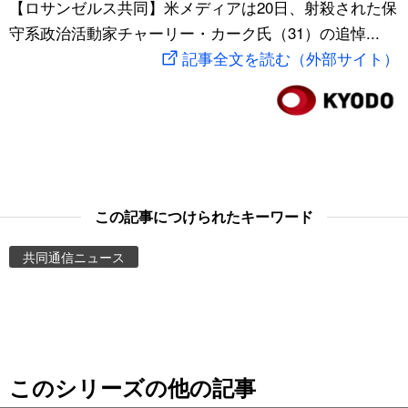
【ロサンゼルス共同】米メディアは20日、射殺された保
スポーツ・東京2020
文化
動画/Live
守系政治活動家チャーリー・カーク氏（31）の追悼...
記事全文を読む（外部サイト）
科学・技術
Books
暮らし
Cinema
スポーツ・東京2020
Topics
この記事につけられたキーワード
Images
共同通信ニュース
People
東京
このシリーズの他の記事
お知らせ