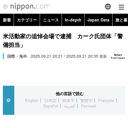
新着
カテゴリー
ニュース
In-depth
Japan Data
旅と暮
English
政治・外交
Topics
米活動家の追悼会場で逮捕 カーク氏団体「警
简体字
備担当」
経済・ビジネス
Images
繁體字
カテゴリー
News
国際・海外
2025.09.21 20:21 / 2025.09.21 20:35
更新
from Japan
国際・海外
People
Français
政治・外交
ニュース
社会
東京
Español
経済・ビジネス
トップ
In-depth
文化
お知らせ
العربية
他の言語で読む
English
日本語
简体字
繁體字
Français
国際
アーカイブ
Japan Data
科学・技術
Español
العربية
Русский
Русский
社会
旅と暮らし
暮らし