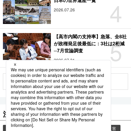
4
日本の世界遺産一覧
2026.07.26
【高市内閣の支持率】急落、全8社
5
が政権発足後最低に：3社は2桁減
─7月世論調査
2026.07.31
もっと見る
注目のキーワード
共同通信ニュース
気象・災害
気象庁
災害