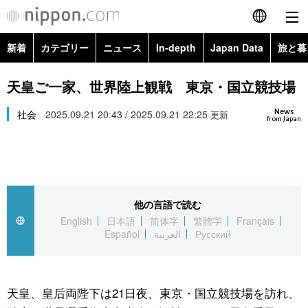
新着
カテゴリー
ニュース
In-depth
Japan Data
旅と暮
English
政治・外交
Topics
天皇ご一家、世界陸上観戦 東京・国立競技場
简体字
News
経済・ビジネス
社会
2025.09.21 20:43 / 2025.09.21 22:25
Images
更新
繁體字
from Japan
カテゴリー
国際・海外
People
Français
政治・外交
ニュース
社会
東京
Español
他の言語で読む
経済・ビジネス
トップ
In-depth
文化
お知らせ
English
日本語
简体字
繁體字
Français
العربية
Español
العربية
Русский
国際
アーカイブ
Japan Data
科学・技術
Русский
社会
旅と暮らし
暮らし
天皇、皇后両陛下は21日夜、東京・国立競技場を訪れ、