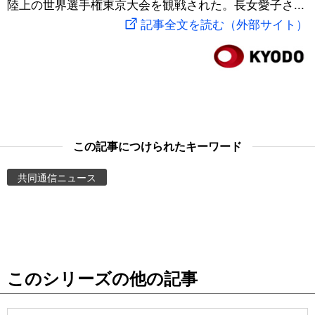
陸上の世界選手権東京大会を観戦された。長女愛子さ...
スポーツ・東京2020
文化
動画/Live
記事全文を読む（外部サイト）
科学・技術
Books
暮らし
Cinema
スポーツ・東京2020
Topics
この記事につけられたキーワード
共同通信ニュース
Images
People
東京
このシリーズの他の記事
お知らせ