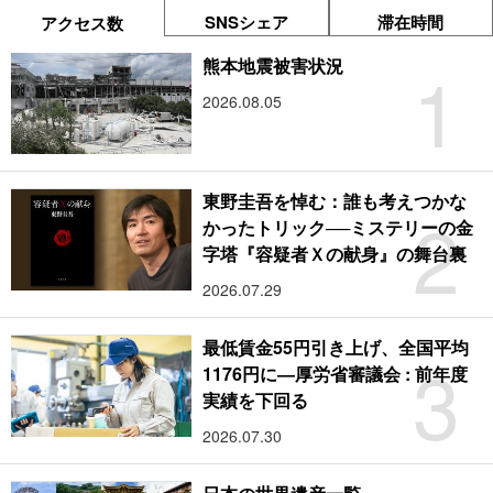
SNSシェア
滞在時間
アクセス数
1
熊本地震被害状況
2026.08.05
東野圭吾を悼む：誰も考えつかな
2
かったトリック──ミステリーの金
字塔『容疑者Ｘの献身』の舞台裏
2026.07.29
最低賃金55円引き上げ、全国平均
3
1176円に―厚労省審議会 : 前年度
実績を下回る
2026.07.30