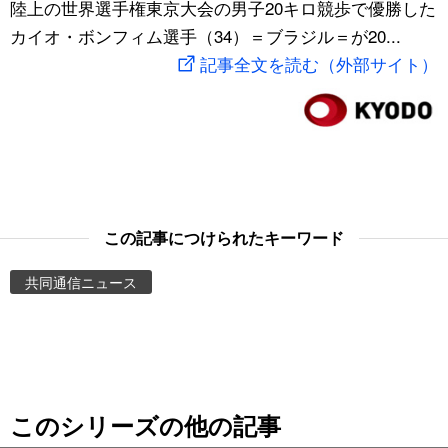
陸上の世界選手権東京大会の男子20キロ競歩で優勝した
スポーツ・東京2020
文化
動画/Live
カイオ・ボンフィム選手（34）＝ブラジル＝が20...
記事全文を読む（外部サイト）
科学・技術
Books
暮らし
Cinema
スポーツ・東京2020
Topics
この記事につけられたキーワード
Images
共同通信ニュース
People
東京
このシリーズの他の記事
お知らせ