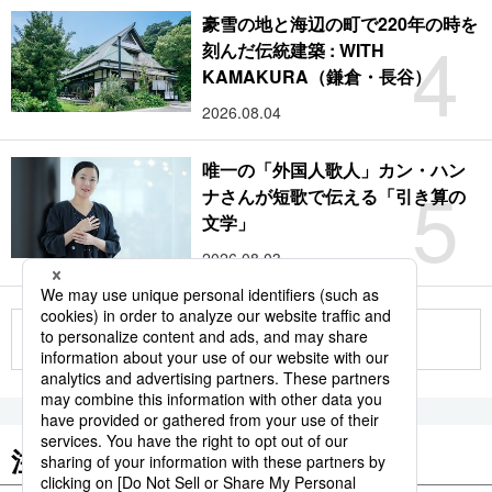
豪雪の地と海辺の町で220年の時を
4
刻んだ伝統建築 : WITH
KAMAKURA（鎌倉・長谷）
2026.08.04
唯一の「外国人歌人」カン・ハン
5
ナさんが短歌で伝える「引き算の
文学」
2026.08.03
もっと見る
注目のキーワード