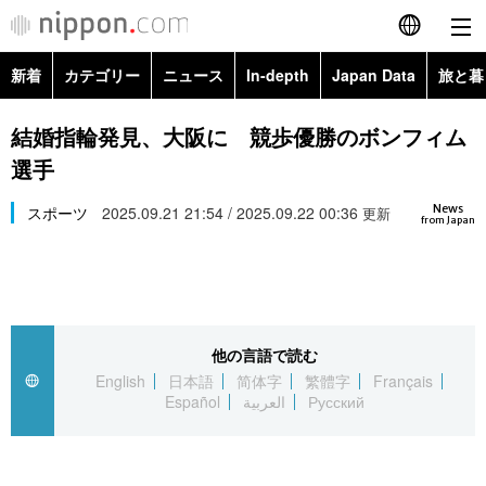
新着
カテゴリー
ニュース
In-depth
Japan Data
旅と暮
English
政治・外交
Topics
結婚指輪発見、大阪に 競歩優勝のボンフィム
简体字
選手
経済・ビジネス
Images
繁體字
カテゴリー
News
スポーツ
2025.09.21 21:54 / 2025.09.22 00:36
更新
from Japan
国際・海外
People
Français
政治・外交
ニュース
社会
東京
Español
経済・ビジネス
トップ
In-depth
文化
お知らせ
العربية
他の言語で読む
English
日本語
简体字
繁體字
Français
国際
アーカイブ
Japan Data
科学・技術
Español
العربية
Русский
Русский
社会
旅と暮らし
暮らし