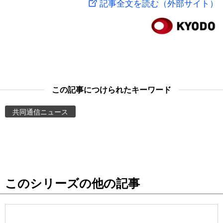
記事全文を読む（外部サイト）
スポーツ・東京2020
文化
動画/Live
科学・技術
Books
暮らし
Cinema
この記事につけられたキーワード
スポーツ・東京2020
Topics
共同通信ニュース
Images
People
このシリーズの他の記事
東京
お知らせ