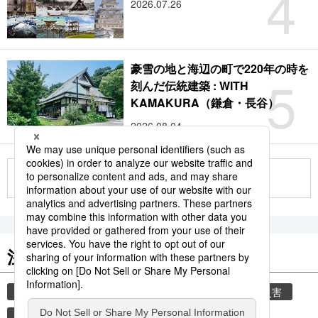
4
2026.07.26
豪雪の地と海辺の町で220年の時を
5
刻んだ伝統建築 : WITH
KAMAKURA（鎌倉・長谷）
2026.08.04
もっと見る
注目のキーワード
共同通信ニュース
気象・災害
気象庁
災害
地震
津波
熊本
熊本地震
観光