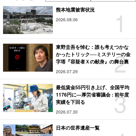
1
熊本地震被害状況
2026.08.06
東野圭吾を悼む：誰も考えつかな
2
かったトリック──ミステリーの金
字塔『容疑者Ｘの献身』の舞台裏
2026.07.29
最低賃金55円引き上げ、全国平均
3
1176円に―厚労省審議会 : 前年度
実績を下回る
2026.07.30
日本の世界遺産一覧