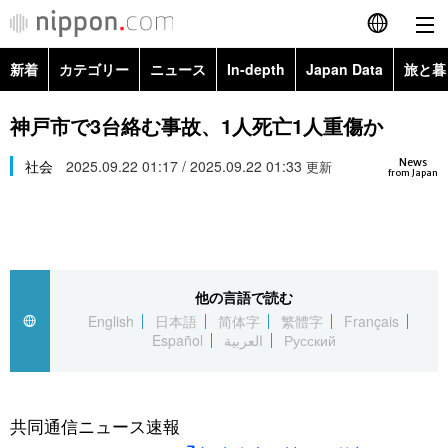
新着
カテゴリー
ニュース
In-depth
Japan Data
旅と暮
English
政治・外交
Topics
神戸市で3台絡む事故、1人死亡1人重傷か
简体字
News
経済・ビジネス
社会
2025.09.22 01:17 / 2025.09.22 01:33
Images
更新
繁體字
from Japan
カテゴリー
国際・海外
People
Français
政治・外交
ニュース
社会
東京
Español
他の言語で読む
経済・ビジネス
トップ
In-depth
文化
お知らせ
English
日本語
简体字
繁體字
Français
العربية
Español
العربية
Русский
国際
アーカイブ
Japan Data
科学・技術
Русский
社会
旅と暮らし
暮らし
共同通信ニュース速報