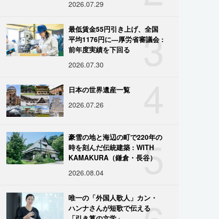
2026.07.29
3
最低賃金55円引き上げ、全国
平均1176円に―厚労省審議会 :
前年度実績を下回る
2026.07.30
4
日本の世界遺産一覧
2026.07.26
5
豪雪の地と海辺の町で220年の
時を刻んだ伝統建築 : WITH
KAMAKURA（鎌倉・長谷）
2026.08.04
6
唯一の「外国人歌人」カン・
ハンナさんが短歌で伝える
「引き算の文学」