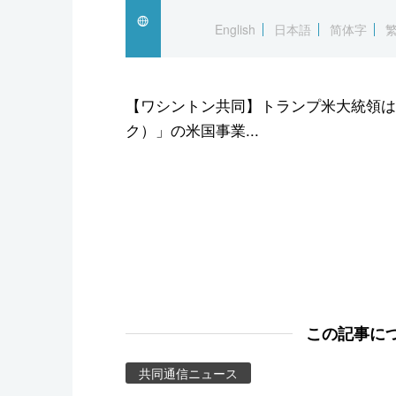
スポーツ・東京2020
English
日本語
简体字
【ワシントン共同】トランプ米大統領は中
ク）」の米国事業...
この記事に
共同通信ニュース