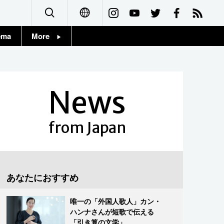
ema
More
English
Topics
简体字
Images
News
繁體字
People
Français
from Japan
東京
Español
お知らせ
العربية
あなたにおすすめ
Русский
唯一の「外国人歌人」カン・
ハンナさんが短歌で伝える
「引き算の文学」