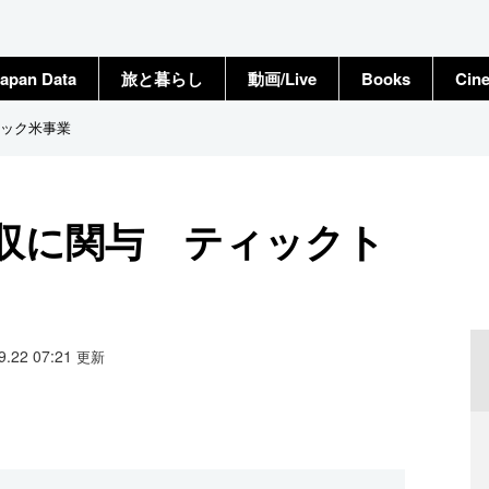
apan Data
旅と暮らし
動画/Live
Books
Cin
ック米事業
収に関与 ティックト
09.22 07:21
更新