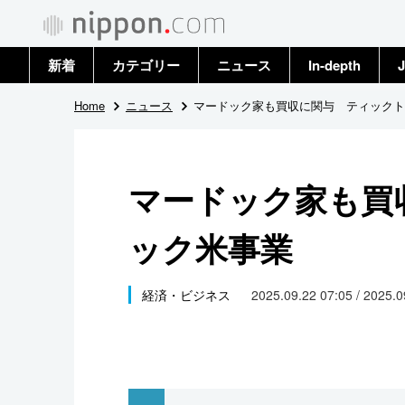
新着
カテゴリー
ニュース
In-depth
J
政治・外交
トップ
Home
ニュース
マードック家も買収に関与 ティックト
経済・ビジネス
アーカイブ
マードック家も買
国際
ック米事業
社会
文化
経済・ビジネス
2025.09.22 07:05 / 2025.
科学・技術
暮らし