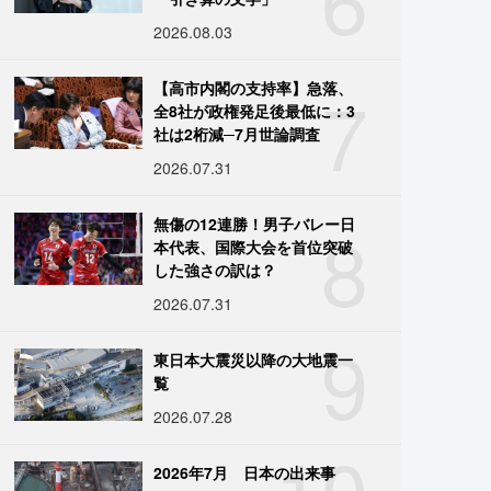
2026.08.03
7
【高市内閣の支持率】急落、
全8社が政権発足後最低に：3
社は2桁減─7月世論調査
2026.07.31
8
無傷の12連勝！男子バレー日
本代表、国際大会を首位突破
した強さの訳は？
2026.07.31
9
東日本大震災以降の大地震一
覧
2026.07.28
10
2026年7月 日本の出来事