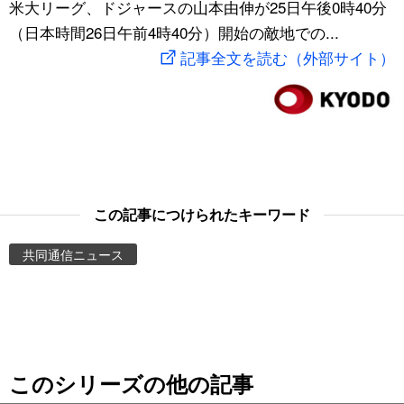
米大リーグ、ドジャースの山本由伸が25日午後0時40分
スポーツ・東京2020
文化
動画/Live
（日本時間26日午前4時40分）開始の敵地での...
記事全文を読む（外部サイト）
科学・技術
Books
暮らし
Cinema
スポーツ・東京2020
Topics
この記事につけられたキーワード
Images
共同通信ニュース
People
東京
このシリーズの他の記事
お知らせ