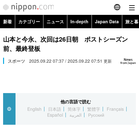
新着
カテゴリー
ニュース
In-depth
Japan Data
旅と暮
English
政治・外交
Topics
山本と今永、次回は26日朝 ポストシーズン
简体字
前、最終登板
経済・ビジネス
Images
繁體字
カテゴリー
News
スポーツ
2025.09.22 07:37 / 2025.09.22 07:51
更新
from Japan
国際・海外
People
Français
政治・外交
ニュース
社会
東京
Español
経済・ビジネス
トップ
In-depth
文化
お知らせ
العربية
他の言語で読む
English
日本語
简体字
繁體字
Français
国際
アーカイブ
Japan Data
科学・技術
Español
العربية
Русский
Русский
社会
旅と暮らし
暮らし