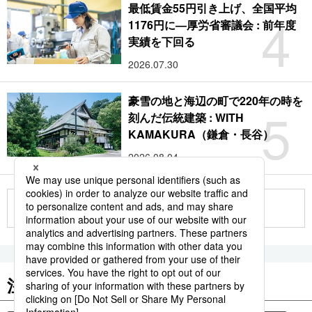
最低賃金55円引き上げ、全国平均
4
1176円に―厚労省審議会 : 前年度
実績を下回る
2026.07.30
豪雪の地と海辺の町で220年の時を
5
刻んだ伝統建築 : WITH
KAMAKURA（鎌倉・長谷）
2026.08.04
もっと見る
注目のキーワード