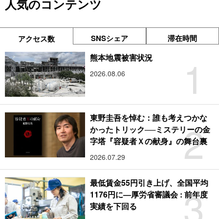
人気のコンテンツ
SNSシェア
滞在時間
アクセス数
1
熊本地震被害状況
2026.08.06
東野圭吾を悼む：誰も考えつかな
2
かったトリック──ミステリーの金
字塔『容疑者Ｘの献身』の舞台裏
2026.07.29
最低賃金55円引き上げ、全国平均
3
1176円に―厚労省審議会 : 前年度
実績を下回る