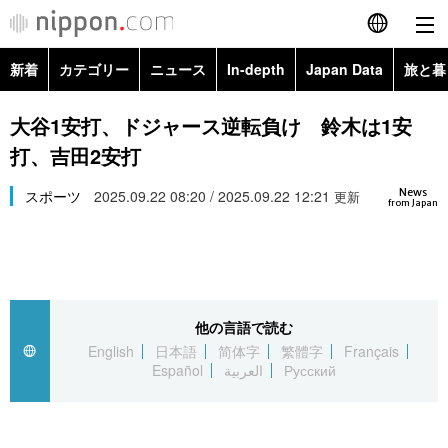
新着
カテゴリー
ニュース
In-depth
Japan Data
旅と暮
English
政治・外交
Topics
大谷1安打、ドジャース逆転負け 鈴木は1安
简体字
打、吉田2安打
経済・ビジネス
Images
繁體字
カテゴリー
News
スポーツ
2025.09.22 08:20 / 2025.09.22 12:21
更新
from Japan
国際・海外
People
Français
政治・外交
ニュース
社会
東京
Español
経済・ビジネス
トップ
In-depth
文化
お知らせ
العربية
他の言語で読む
English
日本語
简体字
繁體字
Français
国際
アーカイブ
Japan Data
科学・技術
Español
العربية
Русский
Русский
社会
旅と暮らし
暮らし