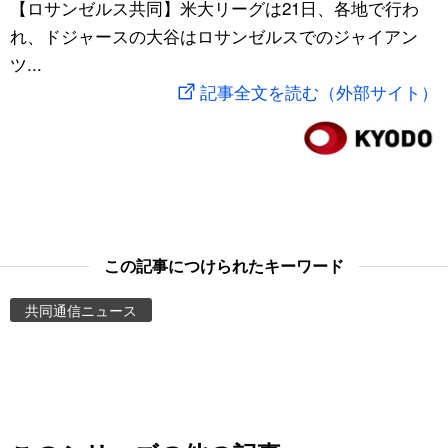
【ロサンゼルス共同】米大リーグは21日、各地で行わ
スポーツ・東京2020
文化
動画/Live
れ、ドジャースの大谷はロサンゼルスでのジャイアン
ツ...
科学・技術
Books
記事全文を読む（外部サイト）
暮らし
Cinema
スポーツ・東京2020
Topics
Images
この記事につけられたキーワード
共同通信ニュース
People
東京
お知らせ