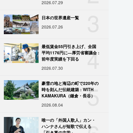
2026.07.29
3
日本の世界遺産一覧
2026.07.26
4
最低賃金55円引き上げ、全国
平均1176円に―厚労省審議会 :
前年度実績を下回る
2026.07.30
5
豪雪の地と海辺の町で220年の
時を刻んだ伝統建築 : WITH
KAMAKURA（鎌倉・長谷）
2026.08.04
6
唯一の「外国人歌人」カン・
ハンナさんが短歌で伝える
「引き算の文学」