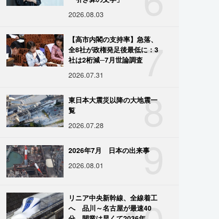
2026.08.03
7
【高市内閣の支持率】急落、
全8社が政権発足後最低に：3
社は2桁減─7月世論調査
2026.07.31
8
東日本大震災以降の大地震一
覧
2026.07.28
9
2026年7月 日本の出来事
2026.08.01
10
リニア中央新幹線、全線着工
へ 品川～名古屋が最速40
分、開業は早くて2036年