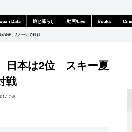
apan Data
旅と暮らし
動画/Live
Books
Cin
夏のGP、2人一組で対戦
、日本は2位 スキー夏
対戦
09:17
更新