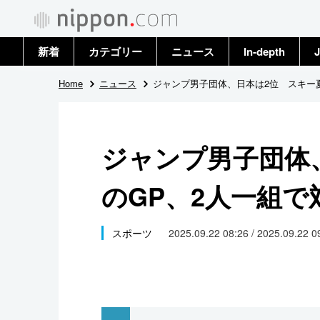
新着
カテゴリー
ニュース
In-depth
J
政治・外交
トップ
Home
ニュース
ジャンプ男子団体、日本は2位 スキー
経済・ビジネス
アーカイブ
ジャンプ男子団体
国際
のGP、2人一組で
社会
文化
スポーツ
2025.09.22 08:26 / 2025.09.22 
科学・技術
暮らし