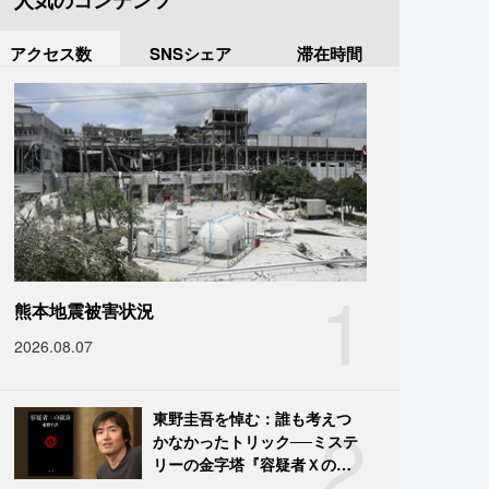
人気のコンテンツ
アクセス数
SNSシェア
滞在時間
1
熊本地震被害状況
2026.08.07
2
東野圭吾を悼む：誰も考えつ
かなかったトリック──ミステ
リーの金字塔『容疑者Ｘの献
身』の舞台裏