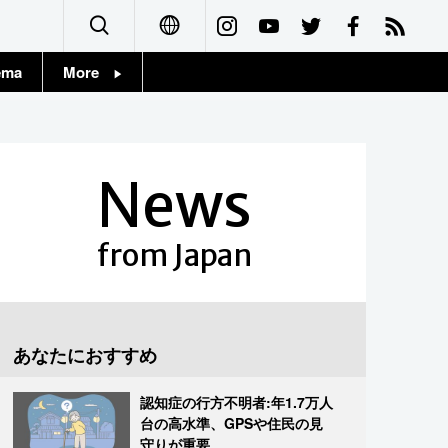
ema
More
English
Topics
简体字
Images
News
繁體字
People
Français
from Japan
東京
Español
お知らせ
العربية
あなたにおすすめ
Русский
認知症の行方不明者:年1.7万人
台の高水準、GPSや住民の見
守りが重要