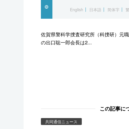
スポーツ・東京2020
English
日本語
简体字
佐賀県警科学捜査研究所（科捜研）元職
の出口聡一郎会長は2...
この記事に
共同通信ニュース