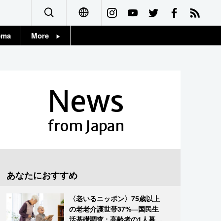
ema
More
English
Topics
简体字
Images
News
繁體字
People
Français
from Japan
東京
Español
お知らせ
العربية
あなたにおすすめ
Русский
〈老いるニッポン〉75歳以上
の老老介護世帯37%―国民生
活基礎調査 : 高齢者の1人暮ら