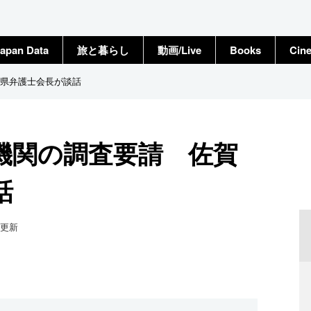
apan Data
旅と暮らし
動画/Live
Books
Cin
県弁護士会長が談話
機関の調査要請 佐賀
話
更新