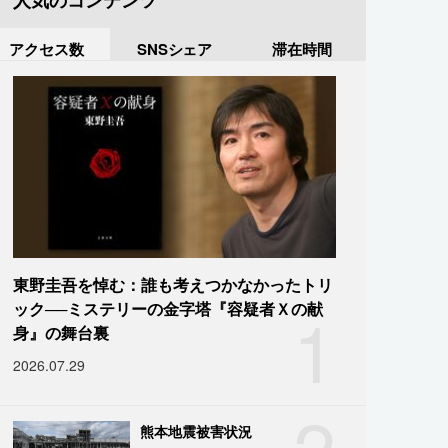
人気のコンテンツ
アクセス数
SNSシェア
滞在時間
東野圭吾を悼む：誰も考えつかなかったトリ
1
ック──ミステリーの金字塔『容疑者Ｘの献
身』の舞台裏
2026.07.29
2
熊本地震被害状況