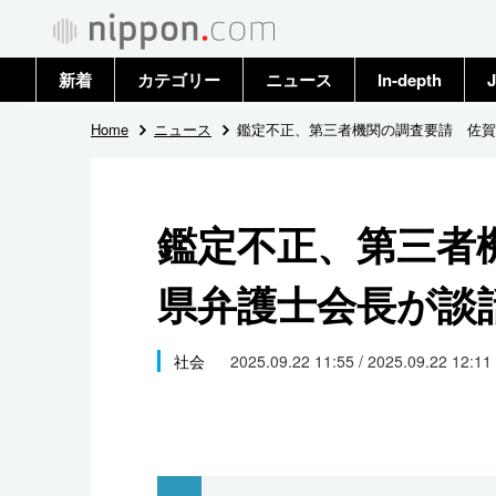
新着
カテゴリー
ニュース
In-depth
J
政治・外交
トップ
Home
ニュース
鑑定不正、第三者機関の調査要請 佐賀
経済・ビジネス
アーカイブ
鑑定不正、第三者
国際
県弁護士会長が談
社会
文化
社会
2025.09.22 11:55 / 2025.09.22 12:11
科学・技術
暮らし