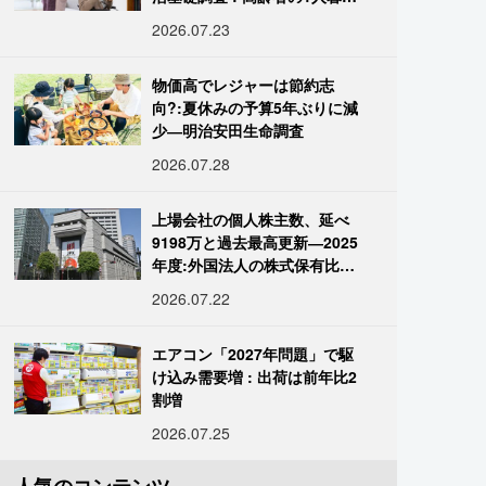
し933万人超
2026.07.23
物価高でレジャーは節約志
向?:夏休みの予算5年ぶりに減
少―明治安田生命調査
2026.07.28
上場会社の個人株主数、延べ
9198万と過去最高更新―2025
年度:外国法人の株式保有比率
は34.7%に
2026.07.22
エアコン「2027年問題」で駆
け込み需要増 : 出荷は前年比2
割増
2026.07.25