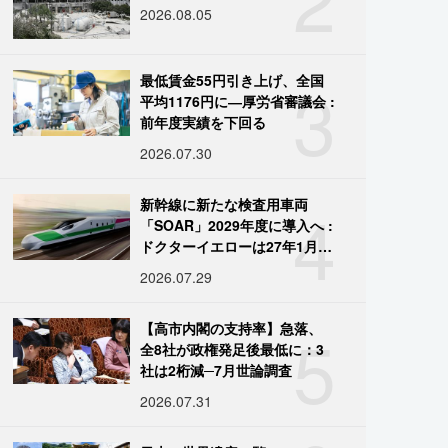
2026.08.05
3
最低賃金55円引き上げ、全国
平均1176円に―厚労省審議会 :
前年度実績を下回る
2026.07.30
4
新幹線に新たな検査用車両
「SOAR」2029年度に導入へ :
ドクターイエローは27年1月に
引退
2026.07.29
5
【高市内閣の支持率】急落、
全8社が政権発足後最低に：3
社は2桁減─7月世論調査
2026.07.31