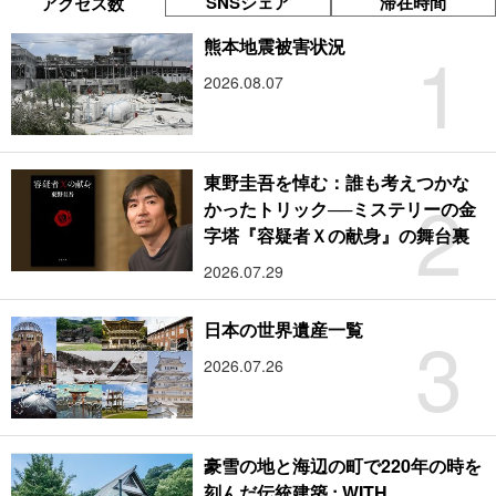
SNSシェア
滞在時間
アクセス数
1
熊本地震被害状況
2026.08.07
東野圭吾を悼む：誰も考えつかな
2
かったトリック──ミステリーの金
字塔『容疑者Ｘの献身』の舞台裏
2026.07.29
3
日本の世界遺産一覧
2026.07.26
豪雪の地と海辺の町で220年の時を
刻んだ伝統建築 : WITH