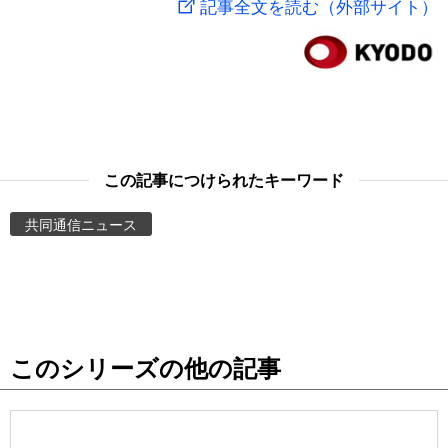
記事全文を読む（外部サイト）
スポーツ・東京2020
文化
動画/Live
科学・技術
Books
暮らし
Cinema
この記事につけられたキーワード
スポーツ・東京2020
Topics
共同通信ニュース
Images
People
このシリーズの他の記事
東京
お知らせ