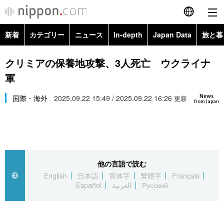
新着
カテゴリー
ニュース
In-depth
Japan Data
旅と暮
English
政治・外交
Topics
クリミアの保養地攻撃、3人死亡 ウクライナ
简体字
軍
経済・ビジネス
Images
繁體字
カテゴリー
News
国際・海外
2025.09.22 15:49 / 2025.09.22 16:26
更新
from Japan
国際・海外
People
Français
政治・外交
ニュース
社会
東京
Español
経済・ビジネス
トップ
In-depth
文化
お知らせ
العربية
他の言語で読む
English
日本語
简体字
繁體字
Français
国際
アーカイブ
Japan Data
科学・技術
Español
العربية
Русский
Русский
社会
旅と暮らし
暮らし