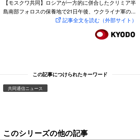
【モスクワ共同】ロシアが一方的に併合したクリミア半
スポーツ・東京2020
文化
動画/Live
島南部フォロスの保養地で21日午後、ウクライナ軍の...
記事全文を読む（外部サイト）
科学・技術
Books
暮らし
Cinema
スポーツ・東京2020
Topics
この記事につけられたキーワード
Images
共同通信ニュース
People
東京
このシリーズの他の記事
お知らせ