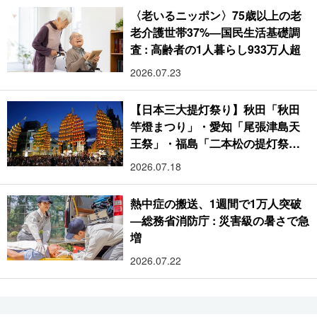
〈老いるニッポン〉75歳以上の老
老介護世帯37%―国民生活基礎調
査 : 高齢者の1人暮らし933万人超
2026.07.23
【日本三大提灯祭り】秋田「秋田
竿燈まつり」・愛知「尾張津島天
王祭」・福島「二本松の提灯祭
り」:おびただしい灯火が夜空を照
2026.07.18
らす光の祭典
熱中症の搬送、1週間で1万人突破
―総務省消防庁 : 災害級の暑さで急
増
2026.07.22