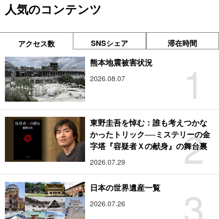
人気のコンテンツ
SNSシェア
滞在時間
アクセス数
1
熊本地震被害状況
2026.08.07
東野圭吾を悼む：誰も考えつかな
2
かったトリック──ミステリーの金
字塔『容疑者Ｘの献身』の舞台裏
2026.07.29
3
日本の世界遺産一覧
2026.07.26