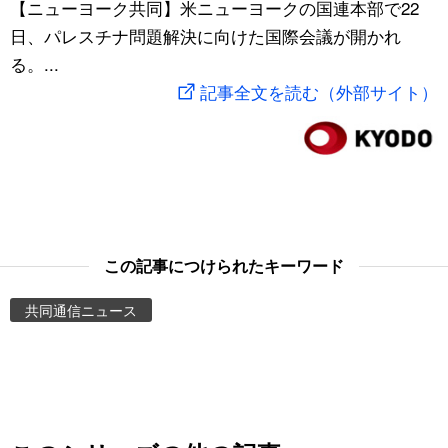
【ニューヨーク共同】米ニューヨークの国連本部で22
スポーツ・東京2020
文化
動画/Live
日、パレスチナ問題解決に向けた国際会議が開かれ
る。...
科学・技術
Books
記事全文を読む（外部サイト）
暮らし
Cinema
スポーツ・東京2020
Topics
Images
この記事につけられたキーワード
共同通信ニュース
People
東京
お知らせ