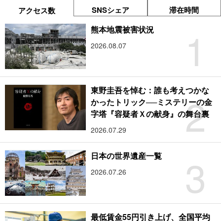
SNSシェア
滞在時間
アクセス数
1
熊本地震被害状況
2026.08.07
東野圭吾を悼む：誰も考えつかな
2
かったトリック──ミステリーの金
字塔『容疑者Ｘの献身』の舞台裏
2026.07.29
3
日本の世界遺産一覧
2026.07.26
最低賃金55円引き上げ、全国平均