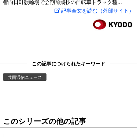
都向日町競輪場で会期前競技の自転車トラック種...
スポーツ・東京2020
文化
動画/Live
記事全文を読む（外部サイト）
科学・技術
Books
暮らし
Cinema
スポーツ・東京2020
Topics
この記事につけられたキーワード
共同通信ニュース
Images
People
東京
このシリーズの他の記事
お知らせ