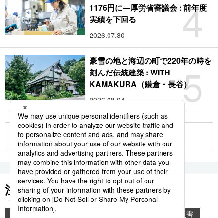
4
1176円に―厚労省審議会 : 前年度
実績を下回る
2026.07.30
豪雪の地と海辺の町で220年の時を
5
刻んだ伝統建築 : WITH
KAMAKURA（鎌倉・長谷）
2026.08.04
もっと見る
注目のキーワード
共同通信ニュース
気象・災害
気象庁
災害