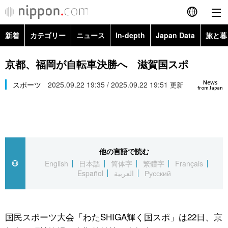
新着
カテゴリー
ニュース
In-depth
Japan Data
旅と暮
English
政治・外交
Topics
京都、福岡が自転車決勝へ 滋賀国スポ
简体字
News
経済・ビジネス
スポーツ
2025.09.22 19:35 / 2025.09.22 19:51
Images
更新
繁體字
from Japan
カテゴリー
国際・海外
People
Français
政治・外交
ニュース
社会
東京
Español
他の言語で読む
経済・ビジネス
トップ
In-depth
文化
お知らせ
English
日本語
简体字
繁體字
Français
العربية
Español
العربية
Русский
国際
アーカイブ
Japan Data
科学・技術
Русский
社会
旅と暮らし
暮らし
国民スポーツ大会「わたSHIGA輝く国スポ」は22日、京