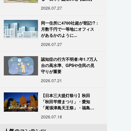
2026.07.27
同一住所に4700社超が登記!? :
月数千円で一等地にオフィス
があるかのように...
2026.07.27
認知症の行方不明者:年1.7万人
台の高水準、GPSや住民の見
守りが重要
2026.07.21
【日本三大提灯祭り】秋田
「秋田竿燈まつり」・愛知
「尾張津島天王祭」・福島
「二本松の提灯祭り」:おびた
2026.07.18
だしい灯火が夜空を照らす光
の祭典