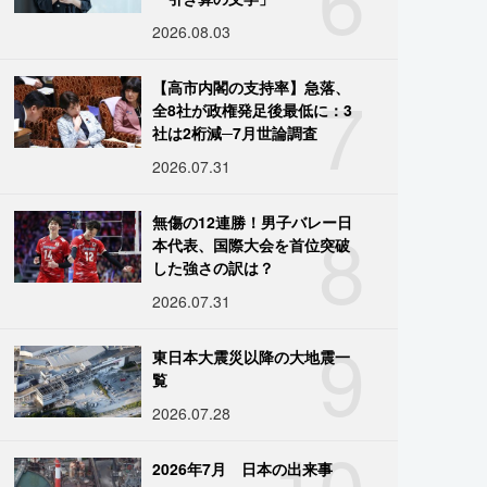
2026.08.03
7
【高市内閣の支持率】急落、
全8社が政権発足後最低に：3
社は2桁減─7月世論調査
2026.07.31
8
無傷の12連勝！男子バレー日
本代表、国際大会を首位突破
した強さの訳は？
2026.07.31
9
東日本大震災以降の大地震一
覧
2026.07.28
10
2026年7月 日本の出来事