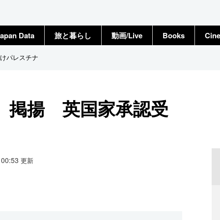
apan Data
旅と暮らし
動画/Live
Books
Cin
けパレスチナ
」掲揚 英国家承認受
3 00:53
更新