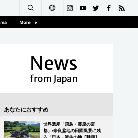
ema
More
English
Topics
简体字
Images
News
繁體字
People
Français
from Japan
東京
Español
お知らせ
العربية
あなたにおすすめ
Русский
世界遺産「飛鳥・藤原の宮
都」:奈良盆地の田園風景に残
る「日本」誕生の地【動画】