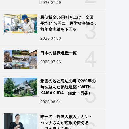
2026.07.29
3
最低賃金55円引き上げ、全国
平均1176円に―厚労省審議会 :
前年度実績を下回る
2026.07.30
4
日本の世界遺産一覧
2026.07.26
5
豪雪の地と海辺の町で220年の
時を刻んだ伝統建築 : WITH
KAMAKURA（鎌倉・長谷）
2026.08.04
6
唯一の「外国人歌人」カン・
ハンナさんが短歌で伝える
「引き算の文学」