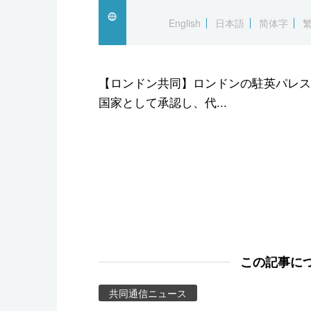
スポーツ・東京2020
English
日本語
简体字
【ロンドン共同】ロンドンの駐英パレス
国家として承認し、代...
この記事に
共同通信ニュース