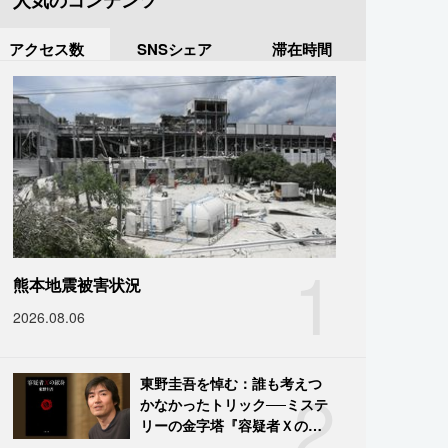
人気のコンテンツ
アクセス数
SNSシェア
滞在時間
1
熊本地震被害状況
2026.08.06
2
東野圭吾を悼む：誰も考えつ
かなかったトリック──ミステ
リーの金字塔『容疑者Ｘの献
身』の舞台裏