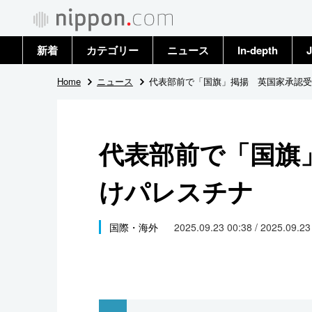
新着
カテゴリー
ニュース
In-depth
J
政治・外交
トップ
Home
ニュース
代表部前で「国旗」掲揚 英国家承認受
経済・ビジネス
アーカイブ
代表部前で「国旗
国際
けパレスチナ
社会
文化
国際・海外
2025.09.23 00:38 / 2025.09.2
科学・技術
暮らし