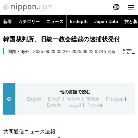
新着
カテゴリー
ニュース
In-depth
Japan Data
旅と暮
English
政治・外交
Topics
韓国裁判所、旧統一教会総裁の逮捕状発付
简体字
News
経済・ビジネス
国際・海外
2025.09.23 03:29 / 2025.09.23 03:45
Images
更新
繁體字
from Japan
カテゴリー
国際・海外
People
Français
政治・外交
ニュース
社会
東京
Español
他の言語で読む
経済・ビジネス
トップ
In-depth
文化
お知らせ
English
日本語
简体字
繁體字
Français
العربية
Español
العربية
Русский
国際
アーカイブ
Japan Data
科学・技術
Русский
社会
旅と暮らし
暮らし
共同通信ニュース速報