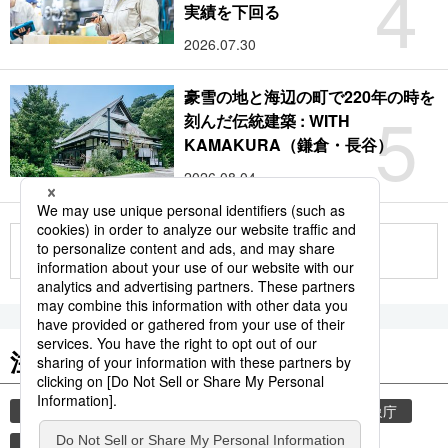
4
実績を下回る
2026.07.30
豪雪の地と海辺の町で220年の時を
5
刻んだ伝統建築 : WITH
KAMAKURA（鎌倉・長谷）
2026.08.04
もっと見る
注目のキーワード
共同通信ニュース
気象・災害
災害
気象庁
地震
津波
熊本
熊本地震
観光