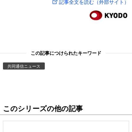
記事全文を読む（外部サイト）
スポーツ・東京2020
文化
動画/Live
科学・技術
Books
暮らし
Cinema
この記事につけられたキーワード
スポーツ・東京2020
Topics
共同通信ニュース
Images
People
このシリーズの他の記事
東京
お知らせ