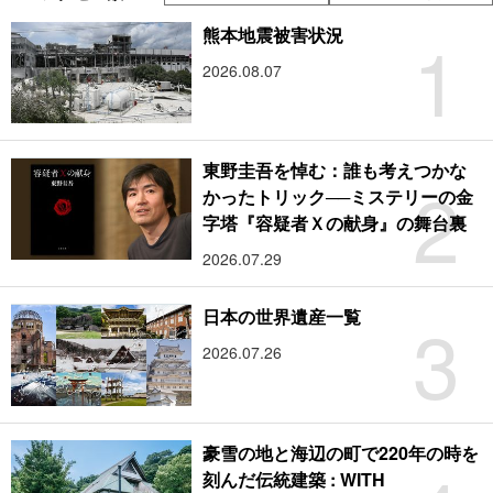
1
熊本地震被害状況
2026.08.07
東野圭吾を悼む：誰も考えつかな
2
かったトリック──ミステリーの金
字塔『容疑者Ｘの献身』の舞台裏
2026.07.29
3
日本の世界遺産一覧
2026.07.26
豪雪の地と海辺の町で220年の時を
刻んだ伝統建築 : WITH