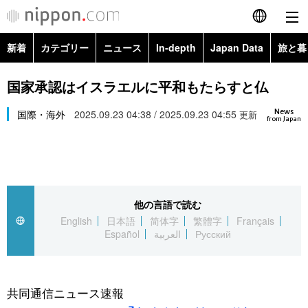
新着
カテゴリー
ニュース
In-depth
Japan Data
旅と暮
English
政治・外交
Topics
国家承認はイスラエルに平和もたらすと仏
简体字
News
経済・ビジネス
国際・海外
2025.09.23 04:38 / 2025.09.23 04:55
Images
更新
繁體字
from Japan
カテゴリー
国際・海外
People
Français
政治・外交
ニュース
社会
東京
Español
他の言語で読む
経済・ビジネス
トップ
In-depth
文化
お知らせ
English
日本語
简体字
繁體字
Français
العربية
Español
العربية
Русский
国際
アーカイブ
Japan Data
科学・技術
Русский
社会
旅と暮らし
暮らし
共同通信ニュース速報