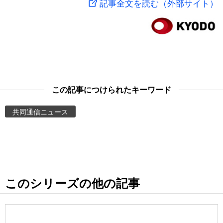
記事全文を読む（外部サイト）
スポーツ・東京2020
文化
動画/Live
科学・技術
Books
暮らし
Cinema
この記事につけられたキーワード
スポーツ・東京2020
Topics
共同通信ニュース
Images
People
このシリーズの他の記事
東京
お知らせ