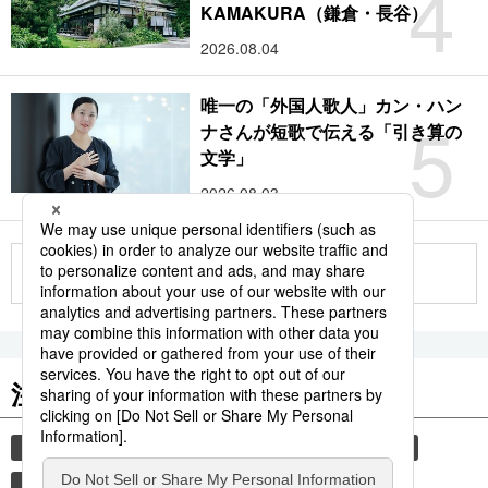
4
KAMAKURA（鎌倉・長谷）
2026.08.04
唯一の「外国人歌人」カン・ハン
5
ナさんが短歌で伝える「引き算の
文学」
2026.08.03
もっと見る
注目のキーワード
共同通信ニュース
気象・災害
旅
災害
観光
時事通信ニュース
気象庁
地震