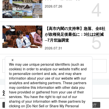
4
2026.07.26
【高市内閣の支持率】急落、全8社
5
が政権発足後最低に：3社は2桁減
─7月世論調査
2026.07.31
もっと見る
注目のキーワード
共同通信ニュース
気象・災害
災害
気象庁