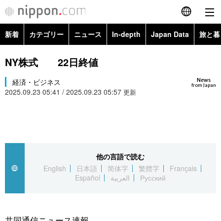
新着
カテゴリー
ニュース
In-depth
Japan Data
旅と暮
English
政治・外交
Topics
NY株式 22日終値
简体字
News
経済・ビジネス
経済・ビジネス
Images
繁體字
from Japan
2025.09.23 05:41 / 2025.09.23 05:57
更新
カテゴリー
国際・海外
People
Français
政治・外交
ニュース
社会
東京
Español
経済・ビジネス
トップ
In-depth
他の言語で読む
文化
お知らせ
العربية
English
日本語
简体字
繁體字
Français
Español
العربية
Русский
国際
アーカイブ
Japan Data
科学・技術
Русский
社会
旅と暮らし
暮らし
共同通信ニュース速報