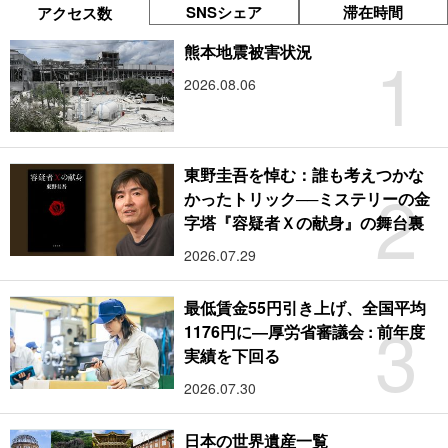
SNSシェア
滞在時間
アクセス数
1
熊本地震被害状況
2026.08.06
東野圭吾を悼む：誰も考えつかな
2
かったトリック──ミステリーの金
字塔『容疑者Ｘの献身』の舞台裏
2026.07.29
最低賃金55円引き上げ、全国平均
3
1176円に―厚労省審議会 : 前年度
実績を下回る
2026.07.30
日本の世界遺産一覧