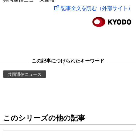
記事全文を読む（外部サイト）
スポーツ・東京2020
文化
動画/Live
科学・技術
Books
暮らし
Cinema
この記事につけられたキーワード
スポーツ・東京2020
Topics
共同通信ニュース
Images
People
東京
このシリーズの他の記事
お知らせ