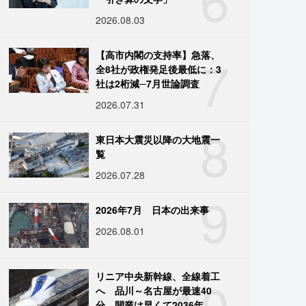
2026.08.03
7
【高市内閣の支持率】急落、
全8社が政権発足後最低に：3
社は2桁減─7月世論調査
2026.07.31
8
東日本大震災以降の大地震一
覧
2026.07.28
9
2026年7月 日本の出来事
2026.08.01
10
リニア中央新幹線、全線着工
へ 品川～名古屋が最速40
分、開業は早くて2036年