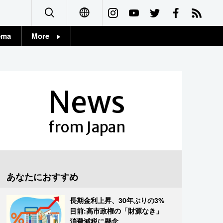
ema
More
English
Topics
简体字
Images
News
繁體字
People
Français
from Japan
東京
Español
お知らせ
العربية
あなたにおすすめ
Русский
長期金利上昇、30年ぶりの3%
目前:高市政権の「財源なき」
消費減税に懸念