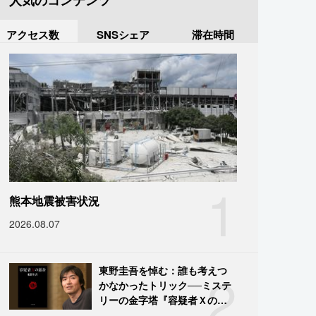
人気のコンテンツ
アクセス数
SNSシェア
滞在時間
1
熊本地震被害状況
2026.08.07
2
東野圭吾を悼む：誰も考えつ
かなかったトリック──ミステ
リーの金字塔『容疑者Ｘの献
身』の舞台裏