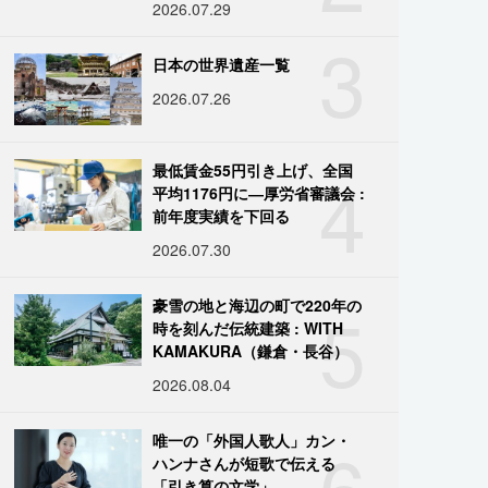
2026.07.29
3
日本の世界遺産一覧
2026.07.26
4
最低賃金55円引き上げ、全国
平均1176円に―厚労省審議会 :
前年度実績を下回る
2026.07.30
5
豪雪の地と海辺の町で220年の
時を刻んだ伝統建築 : WITH
KAMAKURA（鎌倉・長谷）
2026.08.04
6
唯一の「外国人歌人」カン・
ハンナさんが短歌で伝える
「引き算の文学」