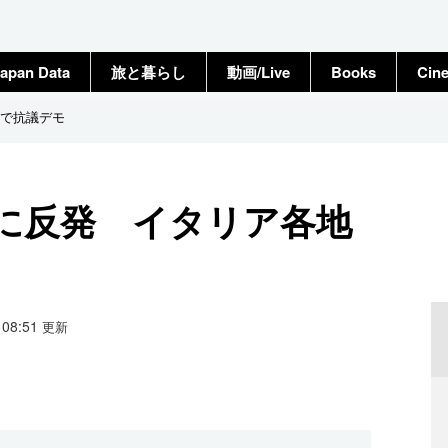
apan Data
旅と暮らし
動画/Live
Books
Cin
で抗議デモ
に反発 イタリア各地
3 08:51
更新