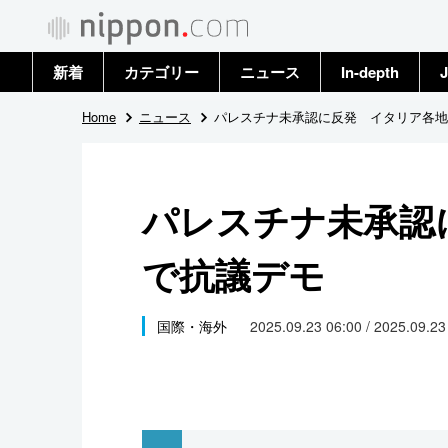
新着
カテゴリー
ニュース
In-depth
J
政治・外交
トップ
Home
ニュース
パレスチナ未承認に反発 イタリア各地
経済・ビジネス
アーカイブ
パレスチナ未承認
国際
で抗議デモ
社会
文化
国際・海外
2025.09.23 06:00 / 2025.09.2
科学・技術
暮らし