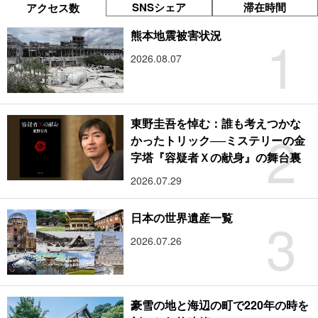
SNSシェア
滞在時間
アクセス数
1
熊本地震被害状況
2026.08.07
東野圭吾を悼む：誰も考えつかな
2
かったトリック──ミステリーの金
字塔『容疑者Ｘの献身』の舞台裏
2026.07.29
3
日本の世界遺産一覧
2026.07.26
豪雪の地と海辺の町で220年の時を