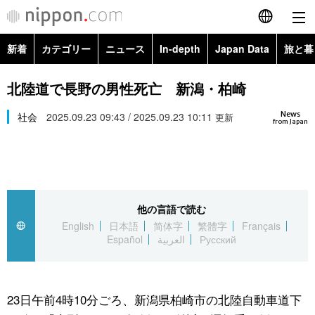
新着
カテゴリー
ニュース
In-depth
Japan Data
旅と暮
English
政治・外交
Topics
北陸道で長野の男性死亡 新潟・柏崎
简体字
News
経済・ビジネス
社会
2025.09.23 09:43 / 2025.09.23 10:11
Images
更新
繁體字
from Japan
カテゴリー
国際・海外
People
Français
政治・外交
ニュース
社会
東京
Español
他の言語で読む
経済・ビジネス
トップ
In-depth
文化
お知らせ
English
日本語
简体字
繁體字
Français
العربية
Español
العربية
Русский
国際
アーカイブ
Japan Data
科学・技術
Русский
社会
旅と暮らし
暮らし
23日午前4時10分ごろ、新潟県柏崎市の北陸自動車道下