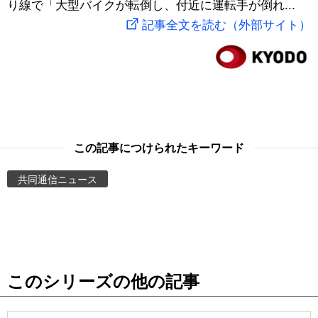
り線で「大型バイクが転倒し、付近に運転手が倒れ...
スポーツ・東京2020
文化
動画/Live
記事全文を読む（外部サイト）
科学・技術
Books
暮らし
Cinema
スポーツ・東京2020
Topics
この記事につけられたキーワード
共同通信ニュース
Images
People
東京
このシリーズの他の記事
お知らせ