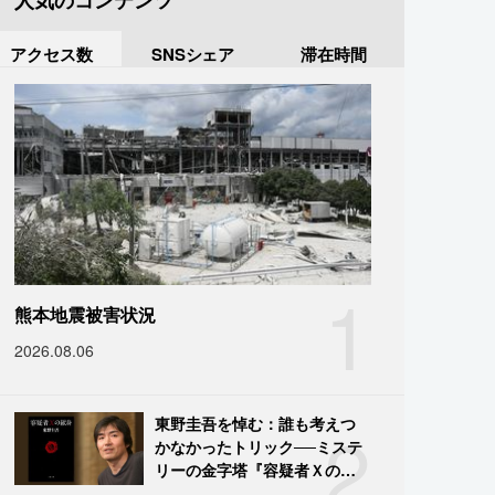
人気のコンテンツ
アクセス数
SNSシェア
滞在時間
1
熊本地震被害状況
2026.08.06
2
東野圭吾を悼む：誰も考えつ
かなかったトリック──ミステ
リーの金字塔『容疑者Ｘの献
身』の舞台裏