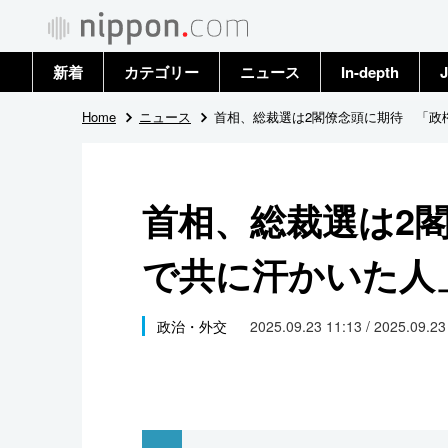
新着
カテゴリー
ニュース
In-depth
J
政治・外交
トップ
Home
ニュース
首相、総裁選は2閣僚念頭に期待 「政
経済・ビジネス
アーカイブ
首相、総裁選は2
国際
で共に汗かいた人
社会
文化
政治・外交
2025.09.23 11:13 / 2025.09.2
科学・技術
暮らし