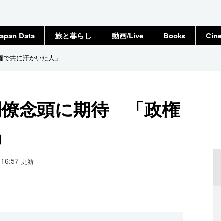
apan Data
旅と暮らし
動画/Live
Books
Cin
権で共に汗かいた人」
閣僚念頭に期待 「政権
」
3 16:57
更新