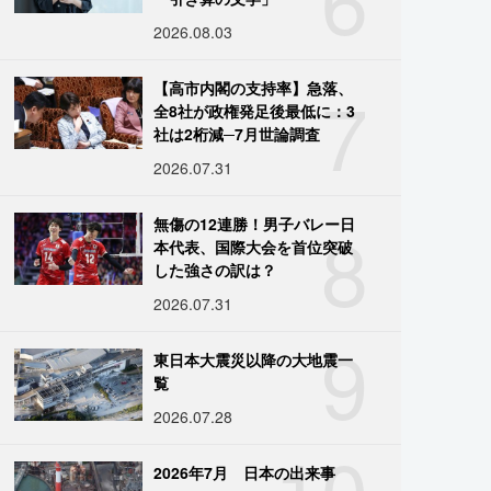
2026.08.03
7
【高市内閣の支持率】急落、
全8社が政権発足後最低に：3
社は2桁減─7月世論調査
2026.07.31
8
無傷の12連勝！男子バレー日
本代表、国際大会を首位突破
した強さの訳は？
2026.07.31
9
東日本大震災以降の大地震一
覧
2026.07.28
10
2026年7月 日本の出来事