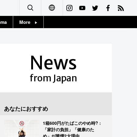
ema
More
English
Topics
简体字
Images
News
繁體字
People
Français
from Japan
東京
Español
お知らせ
العربية
あなたにおすすめ
Русский
1箱600円がたばこのやめ時? :
「家計の負担」「健康のた
め」が禁煙2大理由