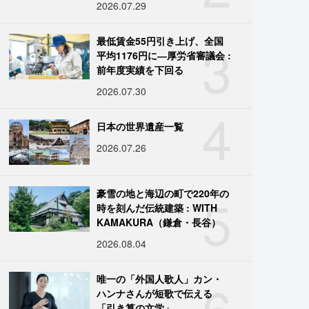
2026.07.29
3
最低賃金55円引き上げ、全国
平均1176円に―厚労省審議会 :
前年度実績を下回る
2026.07.30
4
日本の世界遺産一覧
2026.07.26
5
豪雪の地と海辺の町で220年の
時を刻んだ伝統建築 : WITH
KAMAKURA（鎌倉・長谷）
2026.08.04
6
唯一の「外国人歌人」カン・
ハンナさんが短歌で伝える
「引き算の文学」