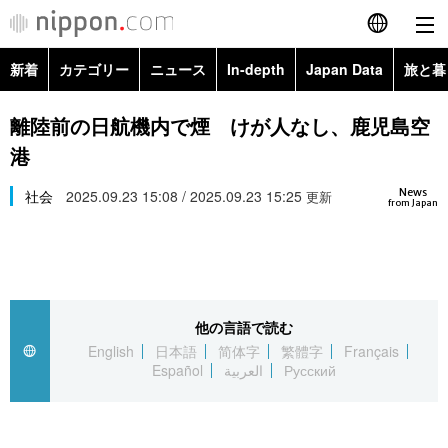
新着
カテゴリー
ニュース
In-depth
Japan Data
旅と暮
English
政治・外交
Topics
離陸前の日航機内で煙 けが人なし、鹿児島空
简体字
港
経済・ビジネス
Images
繁體字
カテゴリー
News
社会
2025.09.23 15:08 / 2025.09.23 15:25
更新
from Japan
国際・海外
People
Français
政治・外交
ニュース
社会
東京
Español
経済・ビジネス
トップ
In-depth
文化
お知らせ
العربية
他の言語で読む
English
日本語
简体字
繁體字
Français
国際
アーカイブ
Japan Data
科学・技術
Español
العربية
Русский
Русский
社会
旅と暮らし
暮らし