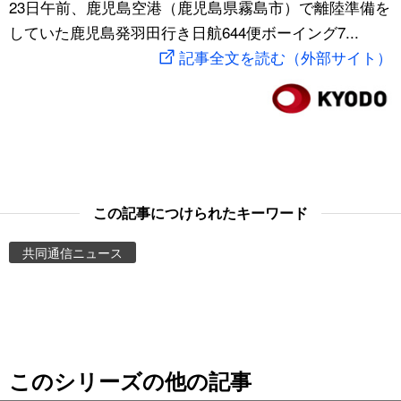
23日午前、鹿児島空港（鹿児島県霧島市）で離陸準備を
スポーツ・東京2020
文化
動画/Live
していた鹿児島発羽田行き日航644便ボーイング7...
記事全文を読む（外部サイト）
科学・技術
Books
暮らし
Cinema
スポーツ・東京2020
Topics
この記事につけられたキーワード
Images
共同通信ニュース
People
東京
このシリーズの他の記事
お知らせ