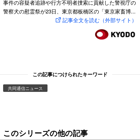
事件の容疑者追跡や行方不明者捜索に貢献した警視庁の
スポーツ・東京2020
文化
動画/Live
警察犬の慰霊祭が23日、東京都板橋区の「東京家畜博...
記事全文を読む（外部サイト）
科学・技術
Books
暮らし
Cinema
スポーツ・東京2020
Topics
この記事につけられたキーワード
Images
共同通信ニュース
People
東京
このシリーズの他の記事
お知らせ