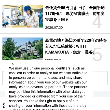
最低賃金55円引き上げ、全国平均
4
1176円に―厚労省審議会 : 前年度
実績を下回る
2026.07.30
豪雪の地と海辺の町で220年の時を
5
刻んだ伝統建築 : WITH
KAMAKURA（鎌倉・長谷）
2026.08.04
もっと見る
注目のキーワード