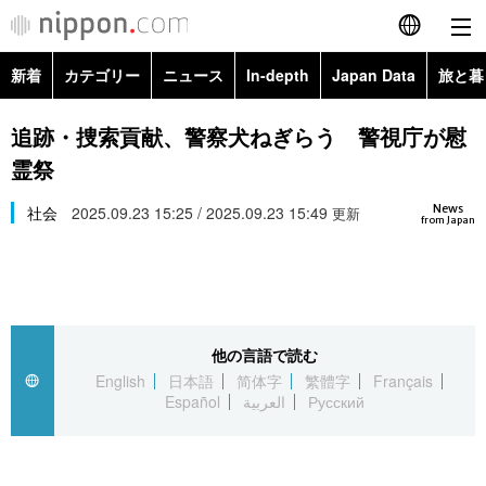
新着
カテゴリー
ニュース
In-depth
Japan Data
旅と暮
English
政治・外交
Topics
追跡・捜索貢献、警察犬ねぎらう 警視庁が慰
简体字
霊祭
経済・ビジネス
Images
繁體字
カテゴリー
News
社会
2025.09.23 15:25 / 2025.09.23 15:49
更新
from Japan
国際・海外
People
Français
政治・外交
ニュース
社会
東京
Español
経済・ビジネス
トップ
In-depth
文化
お知らせ
العربية
他の言語で読む
English
日本語
简体字
繁體字
Français
国際
アーカイブ
Japan Data
科学・技術
Español
العربية
Русский
Русский
社会
旅と暮らし
暮らし