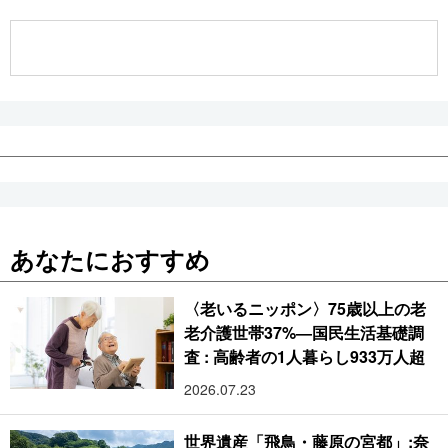
公式SNS
あなたにおすすめ
〈老いるニッポン〉75歳以上の老
老介護世帯37%―国民生活基礎調
査 : 高齢者の1人暮らし933万人超
2026.07.23
世界遺産「飛鳥・藤原の宮都」:奈