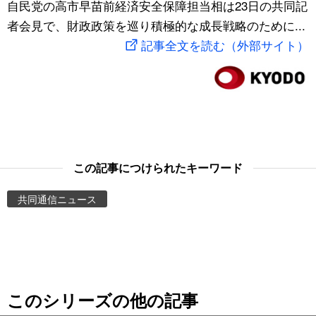
自民党の高市早苗前経済安全保障担当相は23日の共同記
スポーツ・東京2020
文化
動画/Live
者会見で、財政政策を巡り積極的な成長戦略のために...
記事全文を読む（外部サイト）
科学・技術
Books
暮らし
Cinema
スポーツ・東京2020
Topics
この記事につけられたキーワード
Images
共同通信ニュース
People
東京
このシリーズの他の記事
お知らせ