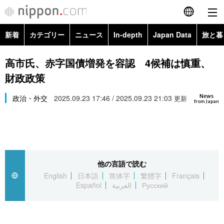
新着
カテゴリー
ニュース
In-depth
Japan Data
旅と暮
English
政治・外交
Topics
高市氏、赤字国債増発を容認 4候補は慎重、
简体字
財政政策
経済・ビジネス
Images
繁體字
カテゴリー
News
政治・外交
2025.09.23 17:46 / 2025.09.23 21:03
更新
from Japan
国際・海外
People
Français
政治・外交
ニュース
社会
東京
Español
経済・ビジネス
トップ
In-depth
文化
お知らせ
العربية
他の言語で読む
English
日本語
简体字
繁體字
Français
国際
アーカイブ
Japan Data
科学・技術
Español
العربية
Русский
Русский
社会
旅と暮らし
暮らし