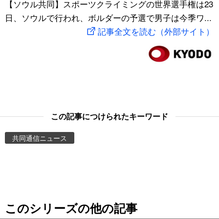
【ソウル共同】スポーツクライミングの世界選手権は23
スポーツ・東京2020
文化
動画/Live
日、ソウルで行われ、ボルダーの予選で男子は今季ワ...
記事全文を読む（外部サイト）
科学・技術
Books
暮らし
Cinema
スポーツ・東京2020
Topics
この記事につけられたキーワード
Images
共同通信ニュース
People
東京
このシリーズの他の記事
お知らせ