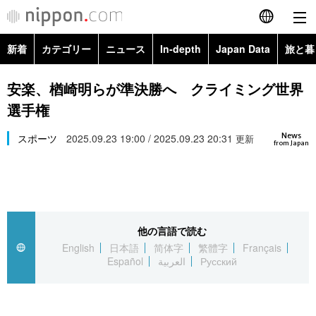
新着
カテゴリー
ニュース
In-depth
Japan Data
旅と暮
English
政治・外交
Topics
安楽、楢崎明らが準決勝へ クライミング世界
简体字
選手権
経済・ビジネス
Images
繁體字
カテゴリー
News
スポーツ
2025.09.23 19:00 / 2025.09.23 20:31
更新
from Japan
国際・海外
People
Français
政治・外交
ニュース
社会
東京
Español
経済・ビジネス
トップ
In-depth
文化
お知らせ
العربية
他の言語で読む
English
日本語
简体字
繁體字
Français
国際
アーカイブ
Japan Data
科学・技術
Español
العربية
Русский
Русский
社会
旅と暮らし
暮らし