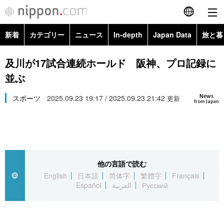
新着
カテゴリー
ニュース
In-depth
Japan Data
旅と暮
English
政治・外交
Topics
及川が17試合連続ホールド 阪神、プロ記録に
简体字
並ぶ
経済・ビジネス
Images
繁體字
カテゴリー
News
スポーツ
2025.09.23 19:17 / 2025.09.23 21:42
更新
from Japan
国際・海外
People
Français
政治・外交
ニュース
社会
東京
Español
経済・ビジネス
トップ
In-depth
文化
お知らせ
العربية
他の言語で読む
English
日本語
简体字
繁體字
Français
国際
アーカイブ
Japan Data
科学・技術
Español
العربية
Русский
Русский
社会
旅と暮らし
暮らし