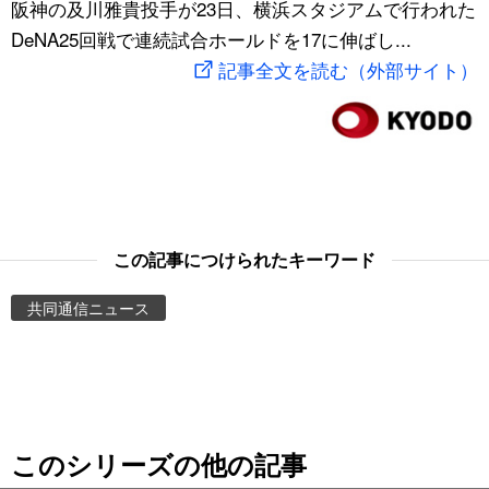
阪神の及川雅貴投手が23日、横浜スタジアムで行われた
スポーツ・東京2020
文化
動画/Live
DeNA25回戦で連続試合ホールドを17に伸ばし...
記事全文を読む（外部サイト）
科学・技術
Books
暮らし
Cinema
スポーツ・東京2020
Topics
この記事につけられたキーワード
Images
共同通信ニュース
People
東京
このシリーズの他の記事
お知らせ